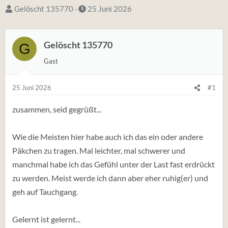
S
D
Gelöscht 135770
25 Juni 2026
t
a
a
t
Gelöscht 135770
G
r
u
t
m
Gast
e
S
r
t
25 Juni 2026
#1
*
a
zusammen, seid gegrüßt...
i
r
n
t
Wie die Meisten hier habe auch ich das ein oder andere
Päkchen zu tragen. Mal leichter, mal schwerer und
manchmal habe ich das Gefühl unter der Last fast erdrückt
zu werden. Meist werde ich dann aber eher ruhig(er) und
geh auf Tauchgang.
Gelernt ist gelernt...