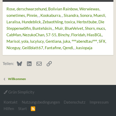
Rose
derschwarzehund
Bolivian Rainbow
Werwiewas
sometimes
Pinnie
Kookaburra
Sisandra
Sonora
Muesli
Laralisa
Hundeblick
Zebaothling
toxica
Herbstbube
Die
Steppenwölfin
Buntehäsin
Muir
BlueVelvet
Shorn
mucs
CabMan
NezukoChan
57-55
Binchy
Floridah
HiasBGL
Marisol
yola
lucylucy
Gentiana
juka
°°°abendtau°°°
SFX
Niceguy
Geißblatt67
Fantafine
Qendi
kasiopaja
Bluesky
LinkedIn
E-Mail
Link
Teilen:
Willkommen
Grün Simplicity
Kontakt
Nutzungsbedingungen
Datenschutz
Impressum
Hilfen
Start
R
S