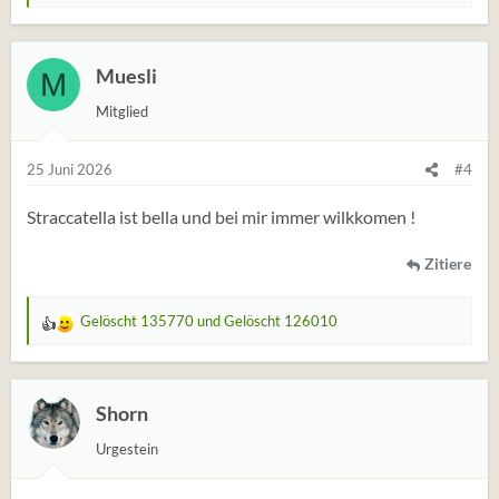
e
r
t
Muesli
M
u
Mitglied
n
g
e
25 Juni 2026
#4
n
:
Straccatella ist bella und bei mir immer wilkkomen !
Zitiere
Gelöscht 135770
und
Gelöscht 126010
W
e
r
t
Shorn
u
Urgestein
n
g