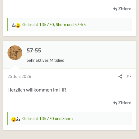
Zitiere
Gelöscht 135770
,
Shorn
und
57-55
W
e
r
t
57-55
u
Sehr aktives Mitglied
n
g
e
25 Juni 2026
#7
n
:
Herzlich willkommen im HR!
Zitiere
Gelöscht 135770
und
Shorn
W
e
r