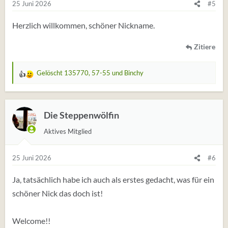
e
25 Juni 2026
#5
n
:
Herzlich willkommen, schöner Nickname.
Zitiere
Gelöscht 135770
,
57-55
und
Binchy
W
e
r
t
Die Steppenwölfin
u
Aktives Mitglied
n
g
e
25 Juni 2026
#6
n
:
Ja, tatsächlich habe ich auch als erstes gedacht, was für ein
schöner Nick das doch ist!
Welcome!!