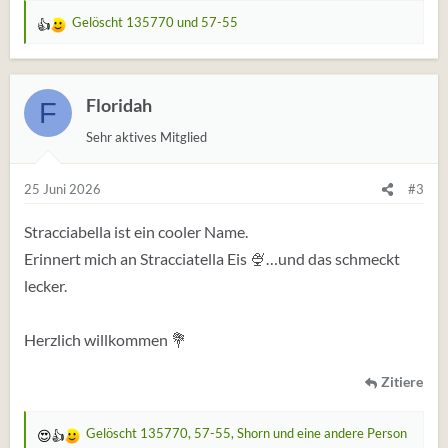
Gelöscht 135770
und
57-55
W
e
r
t
Floridah
F
u
Sehr aktives Mitglied
n
g
e
25 Juni 2026
#3
n
:
Stracciabella ist ein cooler Name.
Erinnert mich an Stracciatella Eis 🍨…und das schmeckt
lecker.
Herzlich willkommen 💐
Zitiere
Gelöscht 135770
,
57-55
,
Shorn
und eine andere Person
W