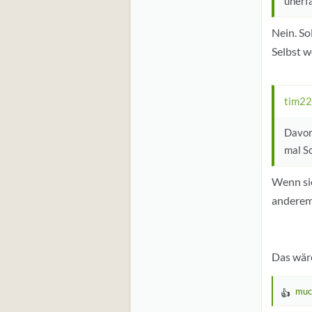
unerf
Nein. So
Selbst w
tim22
Davor
mal S
Wenn sie
anderem
Das wär
muc
W