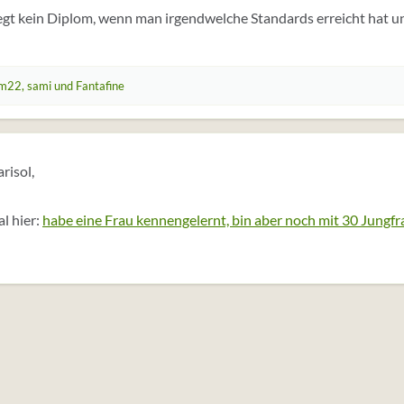
gt kein Diplom, wenn man irgendwelche Standards erreicht hat un
m22
,
sami
und
Fantafine
risol,
l hier:
habe eine Frau kennengelernt, bin aber noch mit 30 Jungfr