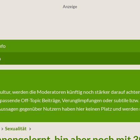
Anzeige
nfo
n
kultur, werden die Moderatoren künftig noch stärker darauf achte
passende Off-Topic Beiträge, Verunglimpfungen oder subtile bzw.
ssagen gegenüber Nutzern haben hier keinen Platz und werden ni
Sexualität
nnengelernt, bin aber noch mit 