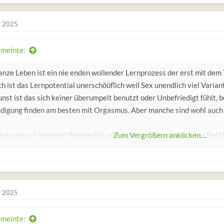
r 2025
 meinte:
anze Leben ist ein nie enden wollender Lernprozess der erst mit dem
h ist das Lernpotential unerschöüflich weil Sex unendlich viel Varian
nst ist das sich keiner überumpelt benutzt oder Unbefriedigt fühlt, be
edigung finden am besten mit Orgasmus. Aber manche sind wohl auch 
unsch nach einem(r) Partner(in) und damit auch nach sexueller Betät
Zum Vergrößern anklicken....
e du siehst wirft beides noch Fragen auf. Diese zu klären ist die Kun
er körperlichen.
r 2025
 meinte: