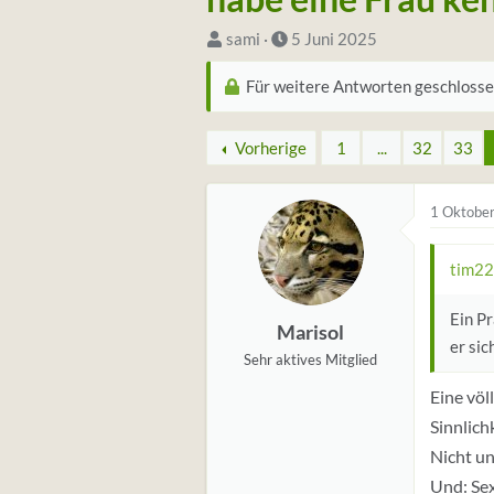
S
D
sami
5 Juni 2025
t
a
Für weitere Antworten geschlosse
a
t
r
u
t
Vorherige
m
1
...
32
33
e
S
r
t
1 Oktobe
*
a
i
r
tim22
n
t
Ein Pr
Marisol
er sic
Sehr aktives Mitglied
Eine völ
Sinnlich
Nicht un
Und: Sex