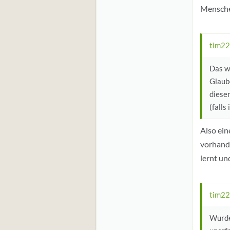
Mensche
tim22
Das wä
Glaube
diese
(falls
Also ein
vorhande
lernt un
tim22
Wurde 