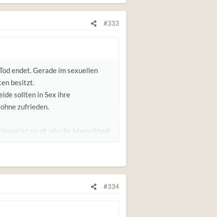
#333
 Tod endet. Gerade im sexuellen
ten besitzt.
ide sollten in Sex ihre
ohne zufrieden.
igung ist so alt wie die Menschheit
st der Liebe, der emotionalen wie
#334