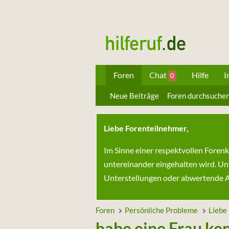
Foren
Chat
Hilfe
I
0
Neue Beiträge
Foren durchsuche
Liebe Forenteilnehmer,
Im Sinne einer respektvollen Foren
untereinander eingehalten wird. Un
Unterstellungen oder abwertende Au
Foren
Persönliche Probleme
Liebe
habe eine Frau ke