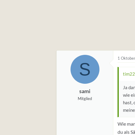
1 Oktobe
S
tim22
Ja dan
sami
wie ei
Mitglied
hast, 
meine
Wie man 
du als S