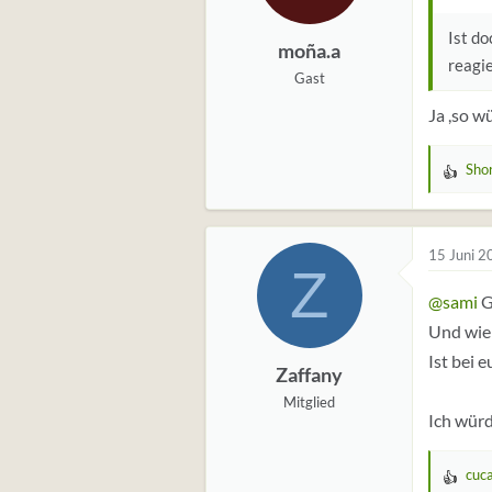
Ist do
moña.a
reagie
Gast
Ja ,so w
Sho
W
e
r
t
15 Juni 2
Z
u
@sami
G
n
g
Und wie 
e
Ist bei 
Zaffany
n
:
Mitglied
Ich würd
cuc
W