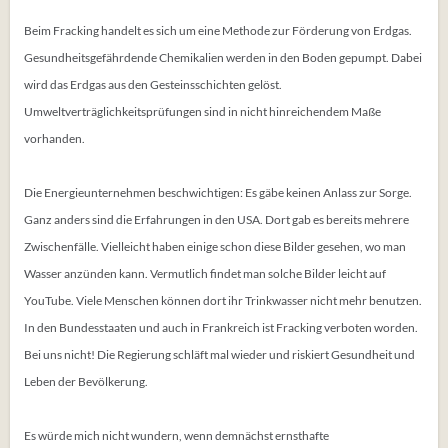
Beim Fracking handelt es sich um eine Methode zur Förderung von Erdgas.
Gesundheitsgefährdende Chemikalien werden in den Boden gepumpt. Dabei
wird das Erdgas aus den Gesteinsschichten gelöst.
Umweltverträglichkeitsprüfungen sind in nicht hinreichendem Maße
vorhanden.
Die Energieunternehmen beschwichtigen: Es gäbe keinen Anlass zur Sorge.
Ganz anders sind die Erfahrungen in den USA. Dort gab es bereits mehrere
Zwischenfälle. Vielleicht haben einige schon diese Bilder gesehen, wo man
Wasser anzünden kann. Vermutlich findet man solche Bilder leicht auf
YouTube. Viele Menschen können dort ihr Trinkwasser nicht mehr benutzen.
In den Bundesstaaten und auch in Frankreich ist Fracking verboten worden.
Bei uns nicht! Die Regierung schläft mal wieder und riskiert Gesundheit und
Leben der Bevölkerung.
Es würde mich nicht wundern, wenn demnächst ernsthafte