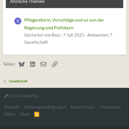
Ähnliche Themen
Pflegereform, Vorschläge und so von der
B
Regierung und Politikern
Gestartet von Basi
7 Juli 2025
Antworten: 7
Gesellschaft
Bluesky
LinkedIn
E-Mail
Link
Teilen:
Gesellschaft
Grün Simplicity
Kontakt
Nutzungsbedingungen
Datenschutz
Impressum
Hilfen
Start
R
S
S