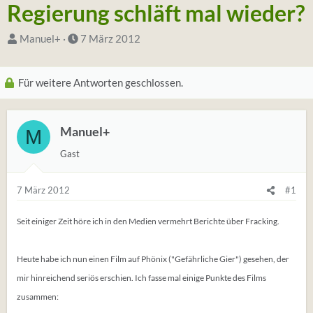
Regierung schläft mal wieder?
S
D
Manuel+
7 März 2012
t
a
a
t
Für weitere Antworten geschlossen.
r
u
t
m
e
S
Manuel+
M
r
t
Gast
*
a
i
r
7 März 2012
#1
n
t
Seit einiger Zeit höre ich in den Medien vermehrt Berichte über Fracking.
Heute habe ich nun einen Film auf Phönix ("Gefährliche Gier") gesehen, der
mir hinreichend seriös erschien. Ich fasse mal einige Punkte des Films
zusammen: