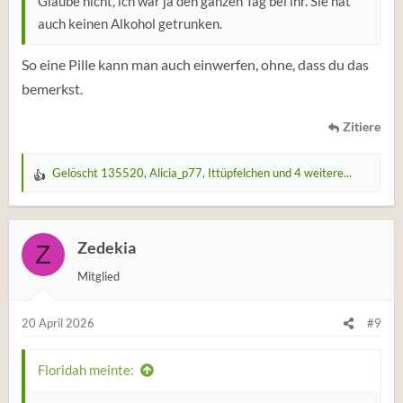
Glaube nicht, ich war ja den ganzen Tag bei ihr. Sie hat
auch keinen Alkohol getrunken.
So eine Pille kann man auch einwerfen, ohne, dass du das
bemerkst.
Zitiere
Gelöscht 135520
,
Alicia_p77
,
Ittüpfelchen
und 4 weitere...
W
e
r
t
Zedekia
Z
u
Mitglied
n
g
e
20 April 2026
#9
n
:
Floridah meinte: