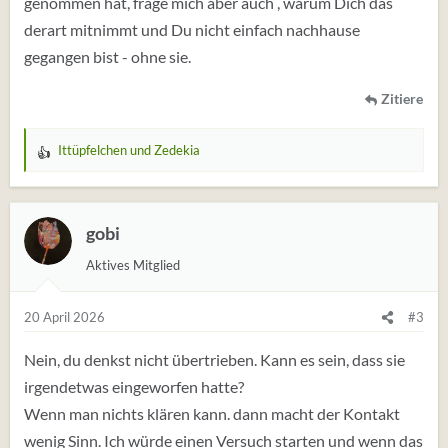
genommen hat, frage mich aber auch , warum Dich das
derart mitnimmt und Du nicht einfach nachhause
gegangen bist - ohne sie.
Zitiere
Ittüpfelchen
und
Zedekia
W
e
r
t
gobi
u
Aktives Mitglied
n
g
e
20 April 2026
#3
n
:
Nein, du denkst nicht übertrieben. Kann es sein, dass sie
irgendetwas eingeworfen hatte?
Wenn man nichts klären kann. dann macht der Kontakt
wenig Sinn. Ich würde einen Versuch starten und wenn das