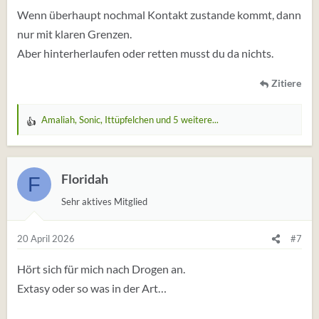
Wenn überhaupt nochmal Kontakt zustande kommt, dann
nur mit klaren Grenzen.
Aber hinterherlaufen oder retten musst du da nichts.
Zitiere
Amaliah
,
Sonic
,
Ittüpfelchen
und 5 weitere...
W
e
r
t
Floridah
F
u
Sehr aktives Mitglied
n
g
e
20 April 2026
#7
n
:
Hört sich für mich nach Drogen an.
Extasy oder so was in der Art…