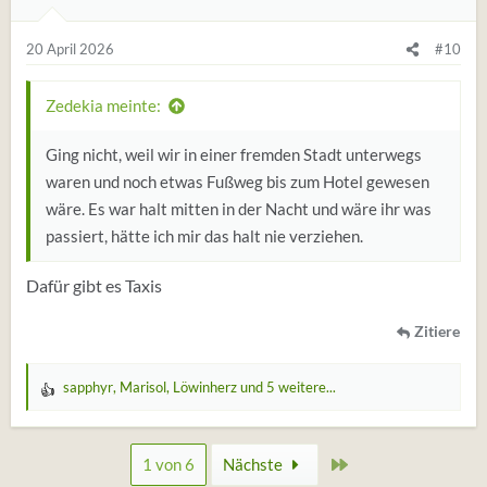
g
e
20 April 2026
#10
n
:
Zedekia meinte:
Ging nicht, weil wir in einer fremden Stadt unterwegs
waren und noch etwas Fußweg bis zum Hotel gewesen
wäre. Es war halt mitten in der Nacht und wäre ihr was
passiert, hätte ich mir das halt nie verziehen.
Dafür gibt es Taxis
Zitiere
sapphyr
,
Marisol
,
Löwinherz
und 5 weitere...
W
e
r
Zuletzt
1 von 6
Nächste
t