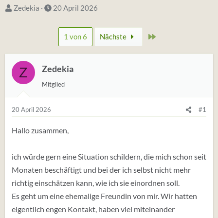
S
D
Zedekia
20 April 2026
t
a
a
t
Zuletzt
1 von 6
Nächste
r
u
t
m
e
Zedekia
S
Z
r
t
Mitglied
*
a
i
r
20 April 2026
#1
n
t
Hallo zusammen,
ich würde gern eine Situation schildern, die mich schon seit
Monaten beschäftigt und bei der ich selbst nicht mehr
richtig einschätzen kann, wie ich sie einordnen soll.
Es geht um eine ehemalige Freundin von mir. Wir hatten
eigentlich engen Kontakt, haben viel miteinander