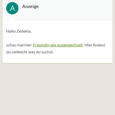
t
Anzeige
A
u
n
g
e
Hallo Zedekia,
n
:
schau mal hier:
Freundin wie ausgewechselt
. Hier findest
du vielleicht was du suchst.