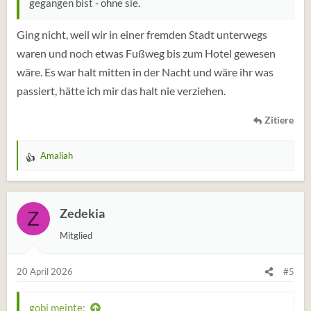
gegangen bist - ohne sie.
Ging nicht, weil wir in einer fremden Stadt unterwegs
waren und noch etwas Fußweg bis zum Hotel gewesen
wäre. Es war halt mitten in der Nacht und wäre ihr was
passiert, hätte ich mir das halt nie verziehen.
Zitiere
Amaliah
W
e
r
t
Zedekia
Z
u
Mitglied
n
g
e
20 April 2026
#5
n
:
gobi meinte: