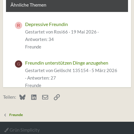
Ähnliche Themen
Depressive Freundin
R
Gestartet von Rosi66
19 Mai 2026
Antworten: 34
Freunde
Freundin unterstützen Dinge anzugehen
G
Gestartet von Gelöscht 135154
5 März 2026
Antworten: 27
Freunde
Bluesky
LinkedIn
E-Mail
Link
Teilen:
Freundin schickt 20min Sprachnachrichten
M
Gestartet von Midlife_Woman
29 Januar
Freunde
2026
Antworten: 192
Freunde
Grün Simplicity