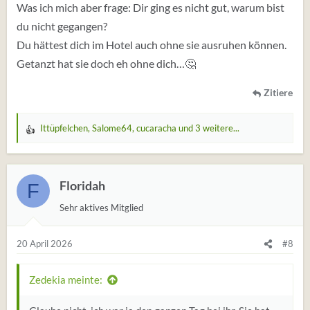
Was ich mich aber frage: Dir ging es nicht gut, warum bist
du nicht gegangen?
Du hättest dich im Hotel auch ohne sie ausruhen können.
Getanzt hat sie doch eh ohne dich…🤔
Zitiere
Ittüpfelchen
,
Salome64
,
cucaracha
und 3 weitere...
W
e
r
t
Floridah
F
u
Sehr aktives Mitglied
n
g
e
20 April 2026
#8
n
:
Zedekia meinte: