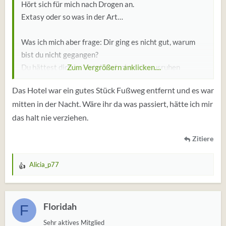
Hört sich für mich nach Drogen an.
Extasy oder so was in der Art…
Was ich mich aber frage: Dir ging es nicht gut, warum
bist du nicht gegangen?
Du hättest dich im Hotel auch ohne sie ausruhen
Zum Vergrößern anklicken....
können.
Das Hotel war ein gutes Stück Fußweg entfernt und es war
Getanzt hat sie doch eh ohne dich…🤔
mitten in der Nacht. Wäre ihr da was passiert, hätte ich mir
das halt nie verziehen.
Zitiere
Alicia_p77
W
e
r
t
Floridah
F
u
Sehr aktives Mitglied
n