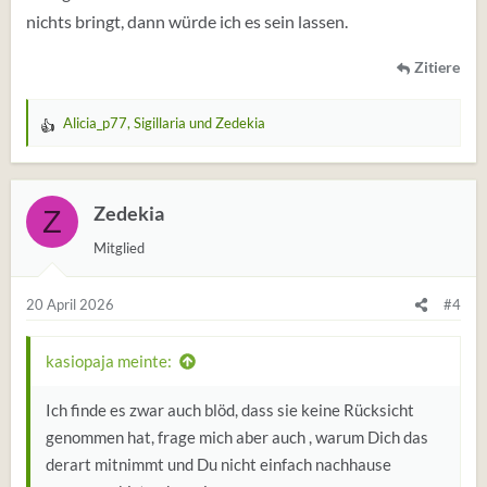
nichts bringt, dann würde ich es sein lassen.
Zitiere
Alicia_p77
,
Sigillaria
und
Zedekia
W
e
r
t
Zedekia
Z
u
Mitglied
n
g
e
20 April 2026
#4
n
:
kasiopaja meinte:
Ich finde es zwar auch blöd, dass sie keine Rücksicht
genommen hat, frage mich aber auch , warum Dich das
derart mitnimmt und Du nicht einfach nachhause