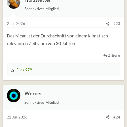
u
Sehr aktives Mitglied
n
g
e
2 Juli 2026
#23
n
:
Das Mean ist der Durchschnitt von einem klimatisch
relevanten Zeitraum von 30 Jahren
Zitiere
FLoki979
W
e
r
t
Werner
u
Sehr aktives Mitglied
n
g
e
22 Juli 2026
#24
n