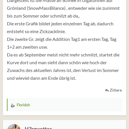
Dargestellt ist die Masse an Schnee in Gigatonnen auf
Grönland (SnowMassBilance) , entweder wie sie zunimmt
bis zum Sommer oder schmilzt ab da,.
Die erste Grafik bildet jeden einzelnen Tag ab, dadurch
entsteht so eine Zickzacklinie.
Die zweite Gr. zeigt die Addition Tag1 am ersten Tag, Tag
1+2 am zweiten usw.
Da es ab September meist nicht mehr schmilzt, startet die
Kurve dort und man sieht dann schön wie hoch der
Zuwachs des aktuellen Jahres ist, den Verlust im Sommer
und wieviel dann am Ende übrig ist.
Zitiere
Floridah
W
e
r
t
H3rzwetter