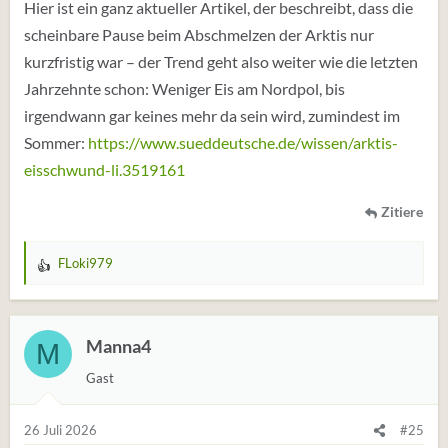
:
Hier ist ein ganz aktueller Artikel, der beschreibt, dass die
scheinbare Pause beim Abschmelzen der Arktis nur
kurzfristig war – der Trend geht also weiter wie die letzten
Jahrzehnte schon: Weniger Eis am Nordpol, bis
irgendwann gar keines mehr da sein wird, zumindest im
Sommer:
https://www.sueddeutsche.de/wissen/arktis-
eisschwund-li.3519161
Zitiere
FLoki979
W
e
r
t
Manna4
M
u
Gast
n
g
e
26 Juli 2026
#25