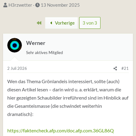
S
D
H3rzwetter
13 November 2025
t
a
a
t
Erste
Vorherige
3 von 3
r
u
t
m
e
Werner
S
r
t
Sehr aktives Mitglied
*
a
i
r
2 Juli 2026
#21
n
t
Wen das Thema Grönlandeis interessiert, sollte (auch)
diesen Artikel lesen – darin wird u. a. erklärt, warum die
hier gezeigten Schaubilder irreführend sind im Hinblick auf
die Gesamteismasse (die schwindet weiterhin
dramatisch):
https://faktencheck.afp.com/doc.afp.com.36GL86Q