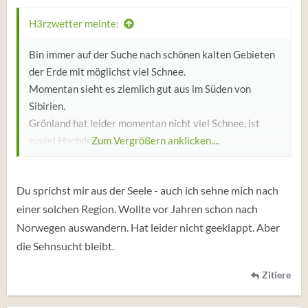
n
:
H3rzwetter meinte:
Bin immer auf der Suche nach schönen kalten Gebieten
der Erde mit möglichst viel Schnee.
Momentan sieht es ziemlich gut aus im Süden von
Sibirien.
Grönland hat leider momentan nicht viel Schnee, ist
zuviel Hochdruck.
Zum Vergrößern anklicken....
Nordamerika ist viel zu warm ebenso in Europa incl. der
Alpen, mal schauen auf nächste Woche hier.
Du sprichst mir aus der Seele - auch ich sehne mich nach
einer solchen Region. Wollte vor Jahren schon nach
Norwegen auswandern. Hat leider nicht geeklappt. Aber
die Sehnsucht bleibt.
Zitiere