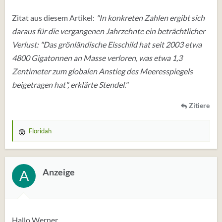
Zitat aus diesem Artikel:
"In konkreten Zahlen ergibt sich
daraus für die vergangenen Jahrzehnte ein beträchtlicher
Verlust: "Das grönländische Eisschild hat seit 2003 etwa
4800 Gigatonnen an Masse verloren, was etwa 1,3
Zentimeter zum globalen Anstieg des Meeresspiegels
beigetragen hat", erklärte Stendel."
Zitiere
Floridah
W
e
r
t
Anzeige
A
u
n
g
e
Hallo Werner,