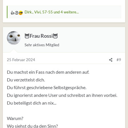
Dirk.
,
Vivi
,
57-55
und 4 weitere...
W
e
r
t
🦉Frau Rossi🦉
u
Sehr aktives Mitglied
n
g
e
25 Februar 2024
#9
n
:
Du machst ein Fass nach dem anderen auf.
Du verzettelst dich.
Du führst geschriebene Selbstgespräche.
Du ignorierst andere User und schreibst an ihnen vorbei.
Du beteiligst dich an nix...
Warum?
Wo siehst du da den Sinn?