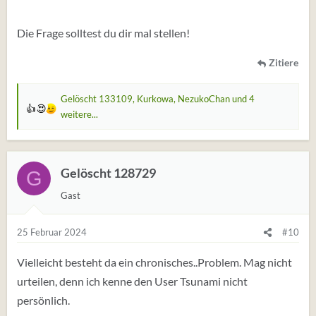
Die Frage solltest du dir mal stellen!
Zitiere
Gelöscht 133109
,
Kurkowa
,
NezukoChan
und 4
W
weitere...
e
r
t
Gelöscht 128729
G
u
n
Gast
g
e
25 Februar 2024
#10
n
:
Vielleicht besteht da ein chronisches..Problem. Mag nicht
urteilen, denn ich kenne den User Tsunami nicht
persönlich.