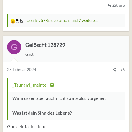
Zitiere
_cloudy_
,
57-55
,
cucaracha
und 2 weitere...
W
e
r
t
Gelöscht 128729
G
u
Gast
n
g
e
25 Februar 2024
#6
n
:
_Tsunami_ meinte:
Wir müssen aber auch nicht so absolut vorgehen.
Was ist dein Sinn des Lebens?
Ganz einfach: Liebe.