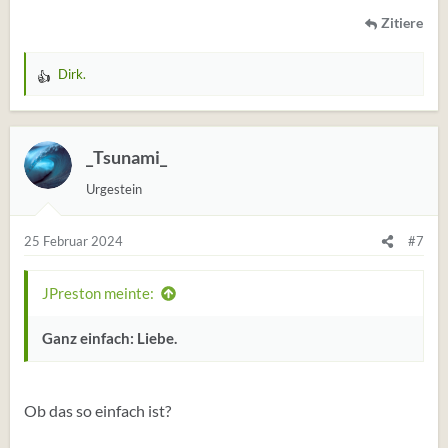
Zitiere
Dirk.
W
e
r
t
_Tsunami_
u
Urgestein
n
g
e
25 Februar 2024
#7
n
:
JPreston meinte:
Ganz einfach: Liebe.
Ob das so einfach ist?