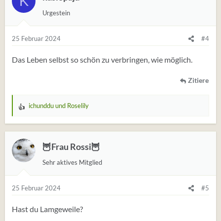
K
Urgestein
25 Februar 2024
#4
Das Leben selbst so schön zu verbringen, wie möglich.
Zitiere
ichunddu
und
Roselily
W
e
r
t
🦉Frau Rossi🦉
u
Sehr aktives Mitglied
n
g
e
25 Februar 2024
#5
n
:
Hast du Lamgeweile?