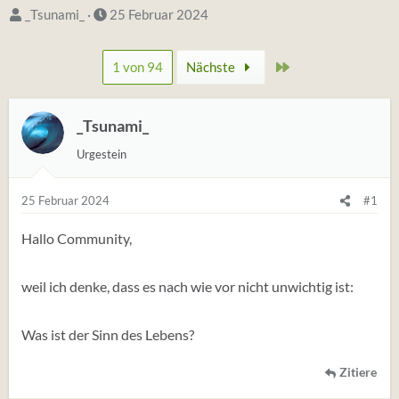
S
D
_Tsunami_
25 Februar 2024
t
a
a
t
Zuletzt
1 von 94
Nächste
r
u
t
m
e
_Tsunami_
S
r
t
Urgestein
*
a
i
r
25 Februar 2024
#1
n
t
Hallo Community,
weil ich denke, dass es nach wie vor nicht unwichtig ist:
Was ist der Sinn des Lebens?
Zitiere