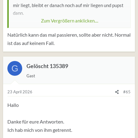
mir liegt, bleibt er danach noch auf mir liegen und pupst
dann.
Zum Vergrößern anklicken....
Ich finde es Ekelhaft, weil es manchmalwiderlich riecht
Natürlich kann das mal passieren, sollte aber nicht. Normal
und ich nicht weg kann. Er liegt dann irgendwie
ist das auf keinem Fall.
schwerer auf mir als vorher und er möchte daran auch
nichts ändern.
Gelöscht 135389
G
Für mich wird das langsam zu einem echten Lustkiller.
Er meint, dass das normal sei.
Gast
Stimmt das?
23 April 2026
#65
Hallo
Danke für eure Antworten.
Ich hab mich von ihm getrennt.