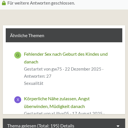
e
Für weitere Antworten geschlossen.
n
:
Ähnliche Themen
Fehlender Sex nach Geburt des Kindes und
G
danach
Gestartet von gw75
22 Dezember 2025
Antworten: 27
Sexualität
Körperliche Nähe zulassen, Angst
X
überwinden, Müdigkeit danach
Gestartet von xLillyx05
17 August 2025
Antworten: 54
Thema gelesen (Total: 195)
Details
Sexualität