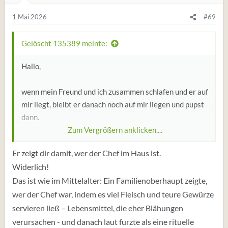
g
e
1 Mai 2026
#69
n
:
Gelöscht 135389 meinte:
Hallo,
wenn mein Freund und ich zusammen schlafen und er auf
mir liegt, bleibt er danach noch auf mir liegen und pupst
dann.
Zum Vergrößern anklicken....
Ich finde es Ekelhaft, weil es manchmalwiderlich riecht
Er zeigt dir damit, wer der Chef im Haus ist.
und ich nicht weg kann. Er liegt dann irgendwie
Widerlich!
schwerer auf mir als vorher und er möchte daran auch
Das ist wie im Mittelalter: Ein Familienoberhaupt zeigte,
nichts ändern.
wer der Chef war, indem es viel Fleisch und teure Gewürze
Für mich wird das langsam zu einem echten Lustkiller.
servieren ließ – Lebensmittel, die eher Blähungen
Er meint, dass das normal sei.
verursachen - und danach laut furzte als eine rituelle