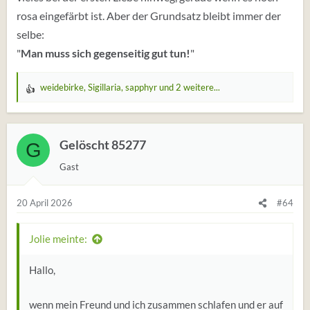
rosa eingefärbt ist. Aber der Grundsatz bleibt immer der
selbe:
"
Man muss sich gegenseitig gut tun!
"
weidebirke
,
Sigillaria
,
sapphyr
und 2 weitere...
W
e
r
t
Gelöscht 85277
G
u
Gast
n
g
e
20 April 2026
#64
n
:
Jolie meinte:
Hallo,
wenn mein Freund und ich zusammen schlafen und er auf