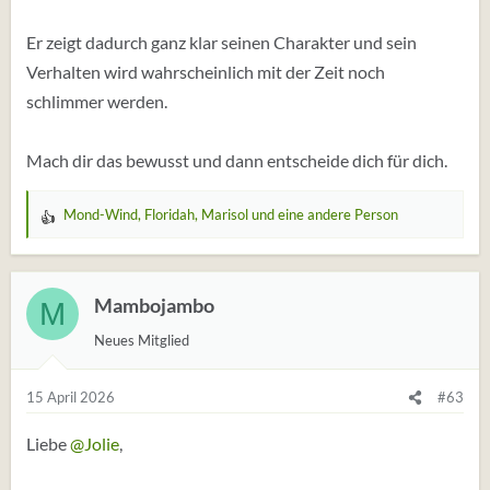
Er zeigt dadurch ganz klar seinen Charakter und sein
Verhalten wird wahrscheinlich mit der Zeit noch
schlimmer werden.
Mach dir das bewusst und dann entscheide dich für dich.
Mond-Wind
,
Floridah
,
Marisol
und eine andere Person
W
e
r
t
Mambojambo
M
u
Neues Mitglied
n
g
e
15 April 2026
#63
n
:
Liebe
@Jolie
,