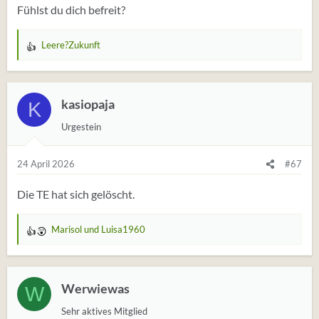
Fühlst du dich befreit?
Leere?Zukunft
W
e
r
t
kasiopaja
K
u
Urgestein
n
g
e
24 April 2026
#67
n
:
Die TE hat sich gelöscht.
Marisol
und
Luisa1960
W
e
r
t
Werwiewas
W
u
Sehr aktives Mitglied
n