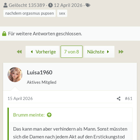
S
D
S
Gelöscht 135389
12 April 2026
t
a
t
nachdem orgasmus pupsen
sex
a
t
i
r
u
c
Für weitere Antworten geschlossen.
t
m
h
e
S
w
Erste
Zuletzt
r
Vorherige
t
7 von 8
Nächste
o
*
a
r
i
r
t
Luisa1960
n
t
e
Aktives Mitglied
(
t
a
15 April 2026
#61
g
s
Brumm meinte:
)
Das kann man aber verhindern als Mann. Sonst müssten
sich die Damen nach jedem Akt auf den Erstickungstod