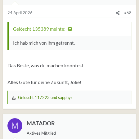
g
e
24 April 2026
#68
n
:
Gelöscht 135389 meinte:
Ich hab mich von ihm getrennt.
Das Beste, was du machen konntest.
Alles Gute für deine Zukunft, Jolie!
Gelöscht 117223
und
sapphyr
W
e
r
t
MATADOR
M
u
Aktives Mitglied
n