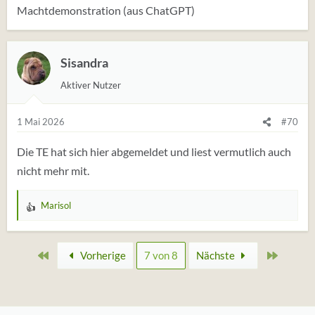
Stimmt das?
Machtdemonstration (aus ChatGPT)
Sisandra
Aktiver Nutzer
1 Mai 2026
#70
Die TE hat sich hier abgemeldet und liest vermutlich auch
nicht mehr mit.
Marisol
W
e
r
Erste
Zuletzt
Vorherige
7 von 8
Nächste
t
u
n
g