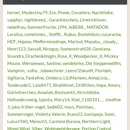
hornet
Mydestiny79
Ete
Pinnie
Cevaliere
Nachtfalke
sapphyr
nightbreed
Garantieschein
Limericklover
nebelfrau
Sommerfrische
LFM
JeBE88
MATADOR
Laralisa
sometimes
Stefffi
Rubus
Buntehäsin
cucaracha
HDT
Hajooo
Pfefferminzdrops
Marisol
Mazoku
_cloudy_
Henri123
Sassa8
Niceguy
Sonnenstrahl28
Gentiana
Sisandra
Drachenkönigin
Rose
X_Woodpecker_X
Mickey
Mouse
Werwiewas
Santino
weidebirke
Die Steppenwölfin
Vampirin
-sofia-
Jobwechsler
Leere?Zukunft
Floridah
Sigillaria
Fantafine
Ombera
LiLiMarleen
AnnaLivia
Tanderadei1
Lala8471
BlueVelvet
Drölfchen
Impa
Amory
Gürteltierchen
Amaliah
Bochum45
Kirschblüte
Hollunderzweig
lujanta
Mary14
Kiwi_1100101
Josefine
3
juka
früher-vogel
Sadie02
mucs
Postman
Sommervogel
Violetta Valerie
8sam22
kasiopaja
Sonic
Luisa1960
Mensch1
Carmina Burana
Northern Light
Mond-Wind
Silber
Wohingehtderweg
Portion Control