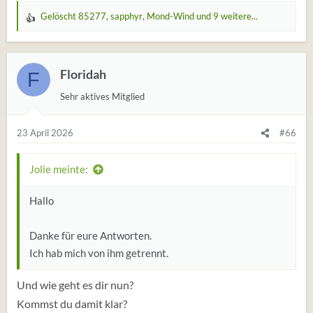
Gelöscht 85277
,
sapphyr
,
Mond-Wind
und 9 weitere...
W
e
r
t
Floridah
F
u
Sehr aktives Mitglied
n
g
e
23 April 2026
#66
n
:
Jolie meinte:
Hallo
Danke für eure Antworten.
Ich hab mich von ihm getrennt.
Und wie geht es dir nun?
Kommst du damit klar?