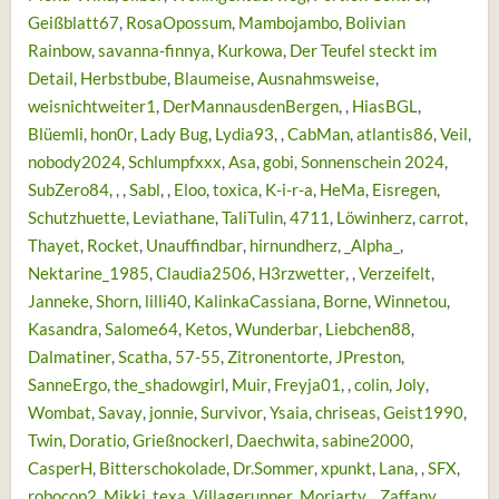
Geißblatt67
RosaOpossum
Mambojambo
Bolivian
Rainbow
savanna-finnya
Kurkowa
Der Teufel steckt im
Detail
Herbstbube
Blaumeise
Ausnahmsweise
weisnichtweiter1
DerMannausdenBergen
HiasBGL
Blüemli
hon0r
Lady Bug
Lydia93
CabMan
atlantis86
Veil
nobody2024
Schlumpfxxx
Asa
gobi
Sonnenschein 2024
SubZero84
Sabl
Eloo
toxica
K-i-r-a
HeMa
Eisregen
Schutzhuette
Leviathane
TaliTulin
4711
Löwinherz
carrot
Thayet
Rocket
Unauffindbar
hirnundherz
_Alpha_
Nektarine_1985
Claudia2506
H3rzwetter
Verzeifelt
Janneke
Shorn
lilli40
KalinkaCassiana
Borne
Winnetou
Kasandra
Salome64
Ketos
Wunderbar
Liebchen88
Dalmatiner
Scatha
57-55
Zitronentorte
JPreston
SanneErgo
the_shadowgirl
Muir
Freyja01
colin
Joly
Wombat
Savay
jonnie
Survivor
Ysaia
chriseas
Geist1990
Twin
Doratio
Grießnockerl
Daechwita
sabine2000
CasperH
Bitterschokolade
Dr.Sommer
xpunkt
Lana
SFX
robocop2
Mikki
texa
Villagerunner
Moriarty
Zaffany