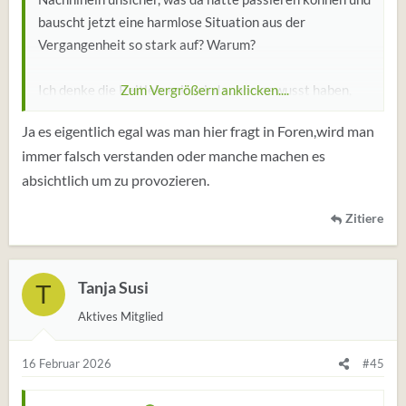
bauscht jetzt eine harmlose Situation aus der
Vergangenheit so stark auf? Warum?
Ich denke die Reitlehrerin wird schon gewusst haben,
Zum Vergrößern anklicken....
wie das Pferd drauf ist und normalerweise ist die erste
Ja es eigentlich egal was man hier fragt in Foren,wird man
Annäherung zu einem Pferd schnüffeln lassen und dann
immer falsch verstanden oder manche machen es
sanft streicheln zum Kennenlernen.
absichtlich um zu provozieren.
Was du da reininterpretierst erschließt sich mir nicht.
Zitiere
Tanja Susi
T
Aktives Mitglied
16 Februar 2026
#45