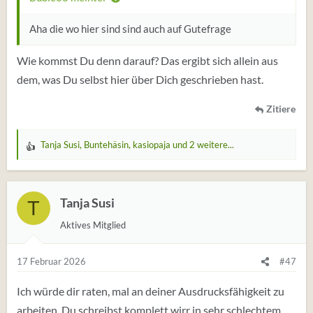
Aha die wo hier sind sind auch auf Gutefrage
Wie kommst Du denn darauf? Das ergibt sich allein aus
dem, was Du selbst hier über Dich geschrieben hast.
Zitiere
Tanja Susi
,
Buntehäsin
,
kasiopaja
und 2 weitere...
W
e
r
t
Tanja Susi
T
u
Aktives Mitglied
n
g
e
17 Februar 2026
#47
n
:
Ich würde dir raten, mal an deiner Ausdrucksfähigkeit zu
arbeiten. Du schreibst komplett wirr in sehr schlechtem