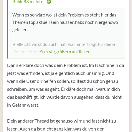
Buble83 meinte:
Wenn es so wäre wo ist dein Problem es steht hier das
Themen top aktuell sein müssen,habs noch niergendwo
gelesen
Vielleicht wirst du auch mal blöd hinterfragt für deine
eigenen Fragen
Zum Vergrößern anklicken....
Dann erkläre doch was dein Problem ist. Im Nachhinein da
Ja es eigentlich egal was man hier fragt in Foren,wird
jetzt was erfinden, ist ja eigentlich auch unsinnig. Und
man immer falsch verstanden oder manche machen es
wenn die User dir helfen sollen, solltest du schon genau
absichtlich um zu provozieren.
schreiben, um was es geht. Erkläre doch mal, warum dich
das beschäftigt. Ich würde davon ausgehen, dass du nicht
in Gefahr warst.
Dein anderer Thread ist genauso wirr und fast nicht zu
lesen. Auch da ist nicht ganz klar, was du von den