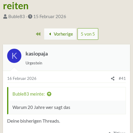
reiten
S
D
Buble83
15 Februar 2026
t
a
a
t
Erste
Vorherige
5 von 5
r
u
t
m
e
kasiopaja
S
K
r
t
Urgestein
*
a
i
r
16 Februar 2026
#41
n
t
Buble83 meinte:
Warum 20 Jahre wer sagt das
Deine bisherigen Threads.