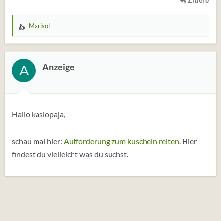
Zitiere
Marisol
W
e
r
t
Anzeige
A
u
n
g
e
Hallo kasiopaja,
n
:
schau mal hier:
Aufforderung zum kuscheln reiten
. Hier
findest du vielleicht was du suchst.