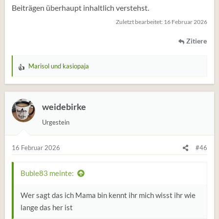
Beiträgen überhaupt inhaltlich verstehst.
Zuletzt bearbeitet:
16 Februar 2026
Zitiere
Marisol
und
kasiopaja
W
e
r
t
weidebirke
u
Urgestein
n
g
e
16 Februar 2026
#46
n
:
Buble83 meinte:
Wer sagt das ich Mama bin kennt ihr mich wisst ihr wie
lange das her ist