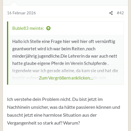
16 Februar 2026
#42
Buble83 meinte:
Hallo ich Stelle eine Frage hier weil hier oft vernünftig
geantwortet wird ich war beim Reiten ,noch
minderjährig jugendliche.Die Lehrerin da war auch nett
hatte glaube eigene Pferde im Verein Schulpferde .
Irgendwie war ich gerade alleine, da kam sie und hat die
boxtür aufgemacht zu einem der Schulpferde rein
Zum Vergrößern anklicken....
gestellt, gesagt schmuse bisschen dann war sie nicht
mehr zu sehen.Die Leute da sonst waren erfahrene
Ich verstehe dein Problem nicht. Du bist jetzt im
jugendliche gingen sonst rein zum Putzen satteln. Hab
Nachhinein unsicher, was da hätte passieren können und
zu Anfänger gehört ,Ich habe nicht darüber nachgedacht
ob das gefährlich ist,aber ich weiß das jetzt weil auch
bauscht jetzt eine harmlose Situation aus der
ein braves Pferd in der Box treten kann.Hatte mit meine
Vergangenheit so stark auf? Warum?
Eltern das Thema als wir uns zufällig über reiten