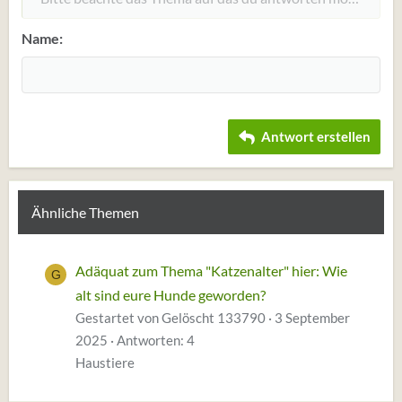
12
Courier New
Rechtsbündig
Einzug vergrößern
Heading 2
Georgia
15
Justify text
Einzug verkleinern
Name
Heading 3
18
Tahoma
22
Times New Roman
26
Trebuchet MS
Antwort erstellen
Verdana
Ähnliche Themen
Adäquat zum Thema "Katzenalter" hier: Wie
G
alt sind eure Hunde geworden?
Gestartet von Gelöscht 133790
3 September
2025
Antworten: 4
Haustiere