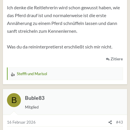
unterhalten haben. komisch war nur das das war, wo
Ich denke die Reitlehrerin wird schon gewusst haben, wie
keiner sonst da war , es das einzige Mal war .Der Sinn
das Pferd drauf ist und normalerweise ist die erste
darin überhaupt, wenn es ein Bindungsaufbau war hätte
Annäherung zu einem Pferd schnüffeln lassen und dann
es müssen öfters sein ,das sie mich rein schickte .kennt
sanft streicheln zum Kennenlernen.
sich jemand aus, ist das üblich,hat das gleiche erlebt
wollte mal nur Meinung hören danke.
Was du da reininterpretierst erschließt sich mir nicht.
Zitiere
Stefffi
und
Marisol
W
e
r
t
Buble83
B
u
Mitglied
n
g
e
16 Februar 2026
#43
n