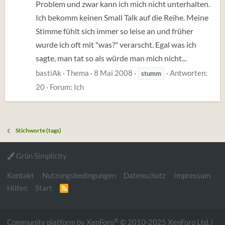
Problem und zwar kann ich mich nicht unterhalten.
Ich bekomm keinen Small Talk auf die Reihe. Meine
Stimme fühlt sich immer so leise an und früher
wurde ich oft mit "was?" verarscht. Egal was ich
sagte, man tat so als würde man mich nicht...
bastiAk
Thema
8 Mai 2008
Antworten:
stumm
20
Forum:
Ich
Stichworte (tags)
Grün Simplicity
Kontakt
Nutzungsbedingungen
Datenschutz
Impressum
Hilfen
Start
R
S
S
®
Community platform by XenForo
© 2010-2025 XenForo Ltd.
|