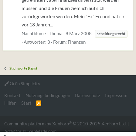
müssen und die Frauen ziemlich auf sich
zurückgeworfen werden. Mein "Ex" Freund hat cir
vor 18 Jahren...
Nachtblume
Thema
8 März 2008
scheidungsrecht
Antworten: 3
Forum:
Finanzen
Stichworte (tags)
Grün Simplicity
Kontakt
Nutzungsbedingungen
Datenschutz
Impressum
Hilfen
Start
R
S
S
®
Community platform by XenForo
© 2010-2025 XenForo Ltd.
|
Add-Ons
by xenMade.com