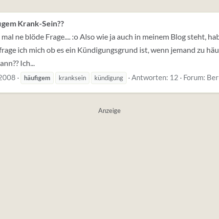
igem Krank-Sein??
a mal ne blöde Frage.... :o Also wie ja auch in meinem Blog steht, 
zt frage ich mich ob es ein Kündigungsgrund ist, wenn jemand zu hä
nn?? Ich...
 2008
Antworten: 12
Forum:
Ber
häufigem
kranksein
kündigung
Anzeige