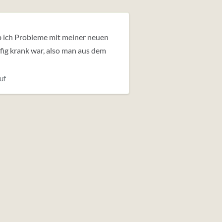
hab ich Probleme mit meiner neuen
ufig krank war, also man aus dem
uf