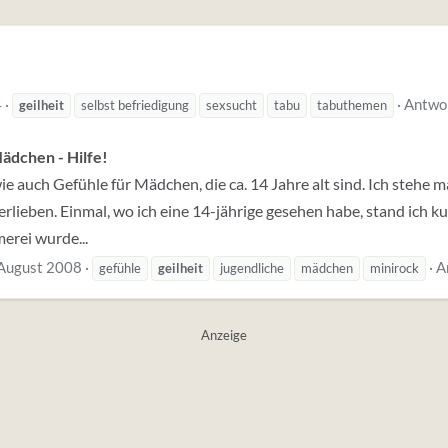
4
Antwo
geilheit
selbst befriedigung
sexsucht
tabu
tabuthemen
ädchen - Hilfe!
ie auch Gefühle für Mädchen, die ca. 14 Jahre alt sind. Ich stehe 
lieben. Einmal, wo ich eine 14-jährige gesehen habe, stand ich kur
erei wurde...
August 2008
A
gefühle
geilheit
jugendliche
mädchen
minirock
Anzeige