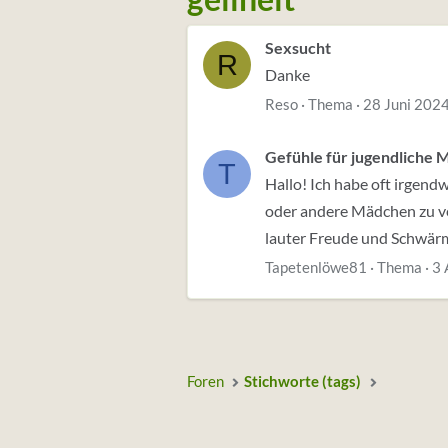
Sexsucht
R
Danke
Reso
Thema
28 Juni 202
Gefühle für jugendliche M
T
Hallo! Ich habe oft irgendw
oder andere Mädchen zu ver
lauter Freude und Schwärm
Tapetenlöwe81
Thema
3 
Foren
Stichworte (tags)