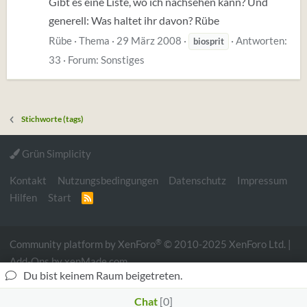
Gibt es eine Liste, wo ich nachsehen kann? Und
generell: Was haltet ihr davon? Rübe
Rübe
Thema
29 März 2008
Antworten:
biosprit
33
Forum:
Sonstiges
Stichworte (tags)
Grün Simplicity
Kontakt
Nutzungsbedingungen
Datenschutz
Impressum
Hilfen
Start
R
S
S
®
Community platform by XenForo
© 2010-2025 XenForo Ltd.
|
Add-Ons
by xenMade.com
Du bist keinem Raum beigetreten.
Website is using
Ultimate Custom Nodes
created by
StylesFactory |
Xenforo theme by Nulumia ©2016-2026
Chat
0