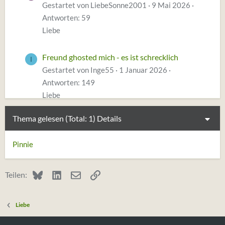
Gestartet von LiebeSonne2001
9 Mai 2026
Antworten: 59
Liebe
Freund ghosted mich - es ist schrecklich
I
Gestartet von Inge55
1 Januar 2026
Antworten: 149
Liebe
Thema gelesen (Total: 1)
Details
Freund erkrankt, Affäre, Trennen?
G
Gestartet von Gelöscht 134503
26 November
Pinnie
2025
Antworten: 253
Liebe
Bluesky
LinkedIn
E-Mail
Link
Teilen:
Liebe