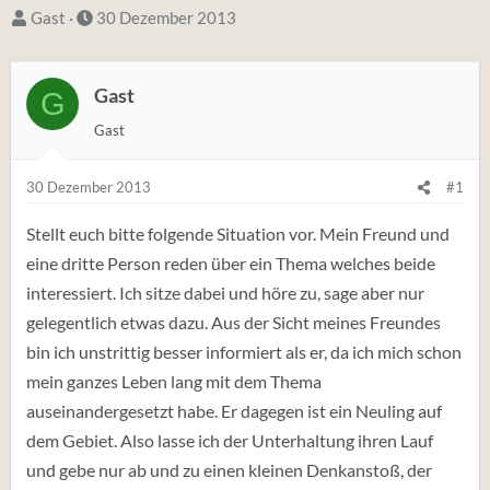
S
D
Gast
30 Dezember 2013
t
a
a
t
Gast
G
r
u
t
m
Gast
e
S
r
t
30 Dezember 2013
#1
*
a
Stellt euch bitte folgende Situation vor. Mein Freund und
i
r
eine dritte Person reden über ein Thema welches beide
n
t
interessiert. Ich sitze dabei und höre zu, sage aber nur
gelegentlich etwas dazu. Aus der Sicht meines Freundes
bin ich unstrittig besser informiert als er, da ich mich schon
mein ganzes Leben lang mit dem Thema
auseinandergesetzt habe. Er dagegen ist ein Neuling auf
dem Gebiet. Also lasse ich der Unterhaltung ihren Lauf
und gebe nur ab und zu einen kleinen Denkanstoß, der