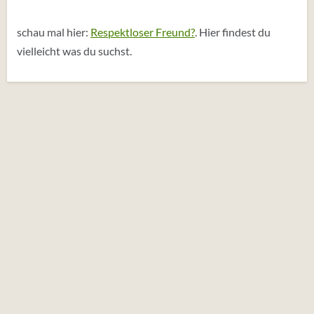
schau mal hier:
Respektloser Freund?
. Hier findest du
vielleicht was du suchst.