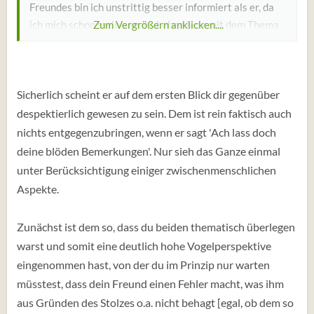
Freundes bin ich unstrittig besser informiert als er, da
ich mich schon mein ganzes Leben lang mit dem Thema
Zum Vergrößern anklicken....
auseinandergesetzt habe. Er dagegen ist ein Neuling auf
dem Gebiet. Also lasse ich der Unterhaltung ihren Lauf
und gebe nur ab und zu einen kleinen Denkanstoß, der
Sicherlich scheint er auf dem ersten Blick dir gegenüber
auch immer wieder mit Zustimmung und Interesse
aufgenommen wird.
despektierlich gewesen zu sein. Dem ist rein faktisch auch
Irgendwann hat sich plötzlich mein Freund aber so in
nichts entgegenzubringen, wenn er sagt 'Ach lass doch
Rage geredet mit der dritten Person dass er zu mir sagt
deine blöden Bemerkungen'. Nur sieh das Ganze einmal
"Ach lass doch deine blöden Bemerkungen" und er sagt
unter Berücksichtigung einiger zwischenmenschlichen
das wirklich auf eine gemeine und abwertende Art.
Aspekte.
Zunächst ist dem so, dass du beiden thematisch überlegen
warst und somit eine deutlich hohe Vogelperspektive
eingenommen hast, von der du im Prinzip nur warten
müsstest, dass dein Freund einen Fehler macht, was ihm
aus Gründen des Stolzes o.a. nicht behagt [egal, ob dem so