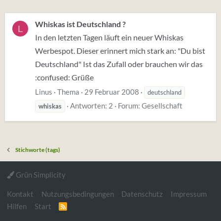
Whiskas ist Deutschland ?
L
In den letzten Tagen läuft ein neuer Whiskas
Werbespot. Dieser erinnert mich stark an: "Du bist
Deutschland" Ist das Zufall oder brauchen wir das
:confused: Grüße
Linus
Thema
29 Februar 2008
deutschland
Antworten: 2
Forum:
Gesellschaft
whiskas
Stichworte (tags)
Grün Simplicity
Kontakt
Nutzungsbedingungen
Datenschutz
Impressum
Hilfen
Start
R
S