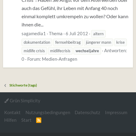
auch das Gefühl, ihr Leben mit Anfang 40 noch
einmal komplett umkrempeln zu wollen? Oder kann
ihnen die...
sagamedia1
Thema
6 Juli 2012
altern
dokumentation
fernsehbeitrag
jüngerer mann
krise
Antworten:
midlife crisis
midlifecrisis
wechseljahre
0
Forum:
Medien-Anfragen
Stichworte (tags)
Grün Simplicity
Kontakt
Nutzungsbedingungen
Datenschutz
Impressum
Hilfen
Start
R
S
S