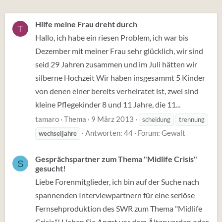
Hilfe meine Frau dreht durch
T
Hallo, ich habe ein riesen Problem, ich war bis
Dezember mit meiner Frau sehr glücklich, wir sind
seid 29 Jahren zusammen und im Juli hätten wir
silberne Hochzeit Wir haben insgesammt 5 Kinder
von denen einer bereits verheiratet ist, zwei sind
kleine Pflegekinder 8 und 11 Jahre, die 11...
tamaro
Thema
9 März 2013
scheidung
trennung
Antworten: 44
Forum:
Gewalt
wechseljahre
Gesprächspartner zum Thema "Midlife Crisis"
S
gesucht!
Liebe Forenmitglieder, ich bin auf der Suche nach
spannenden Interviewpartnern für eine seriöse
Fernsehproduktion des SWR zum Thema "Midlife
Crisis"! Haben Sie Angst vor dem Älterwerden oder