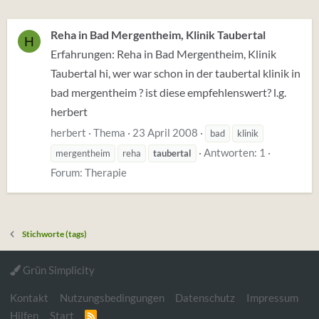
Reha in Bad Mergentheim, Klinik Taubertal
H
Erfahrungen: Reha in Bad Mergentheim, Klinik
Taubertal hi, wer war schon in der taubertal klinik in
bad mergentheim ? ist diese empfehlenswert? l.g.
herbert
herbert
Thema
23 April 2008
bad
klinik
Antworten: 1
mergentheim
reha
taubertal
Forum:
Therapie
Stichworte (tags)
Grün Simplicity
Kontakt
Nutzungsbedingungen
Datenschutz
Impressum
Hilfen
Start
R