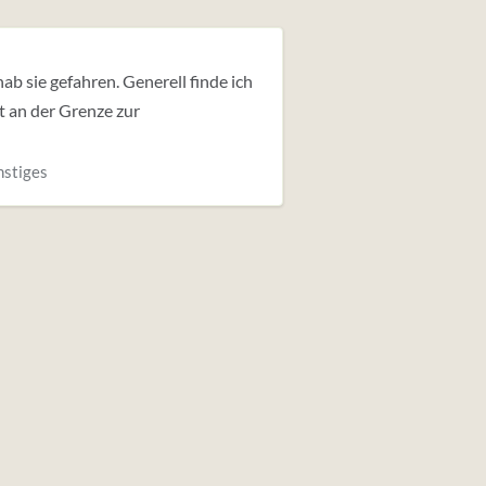
hab sie gefahren. Generell finde ich
t an der Grenze zur
nstiges