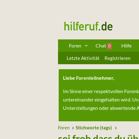
Foren
Chat
Hilfe
0
Letzte Aktivität
Registrieren
Liebe Forenteilnehmer,
Im Sinne einer respektvollen Foren
untereinander eingehalten wird. Un
Unterstellungen oder abwertende Au
Foren
Stichworte (tags)
sei froh dass du ü