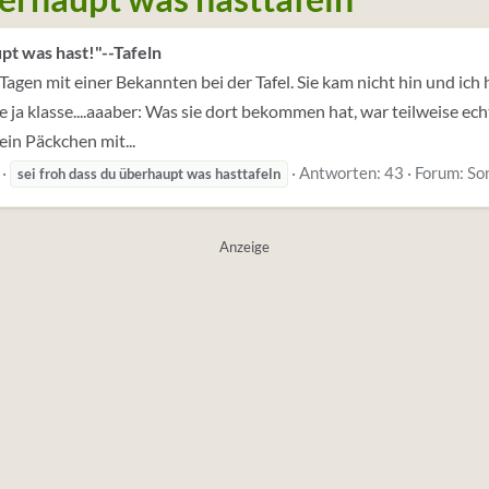
upt was hast!"--Tafeln
 Tagen mit einer Bekannten bei der Tafel. Sie kam nicht hin und ich 
 ja klasse....aaaber: Was sie dort bekommen hat, war teilweise ech
in Päckchen mit...
Antworten: 43
Forum:
So
sei
froh
dass
du
überhaupt
was
hasttafeln
Anzeige