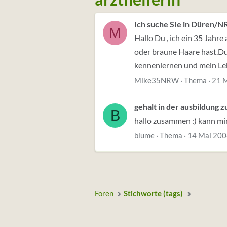
Ich suche SIe in Düren/
M
Hallo Du , ich ein 35 Jahr
oder braune Haare hast.Du 
kennenlernen und mein Leb
Mike35NRW
Thema
21 
gehalt in der ausbildung z
B
hallo zusammen :) kann mir 
blume
Thema
14 Mai 20
Foren
Stichworte (tags)