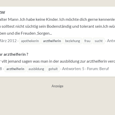
NRW
e alter Mann .Ich habe keine Kinder. Ich möchte dich gerne kennen
solltest nicht süchtig sein Bodenständig und tolerant sein.Ich w
en und die Freuden ,Sorgen...
März 2012
Antw
apothekerin
arzthelferin
beziehung
frau
sucht
ur arzthelferin ?
vllt jemand sagen was man in der ausbildung zur arzthelferin verdie
08
Antworten: 5
Forum:
Beruf
arzthelferin
ausbildung
gehalt
Anzeige