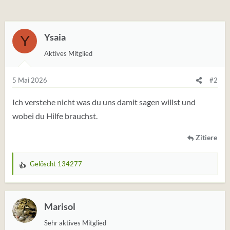
Ysaia
Y
Aktives Mitglied
5 Mai 2026
#2
Ich verstehe nicht was du uns damit sagen willst und
wobei du Hilfe brauchst.
Zitiere
Gelöscht 134277
W
e
r
t
Marisol
u
Sehr aktives Mitglied
n