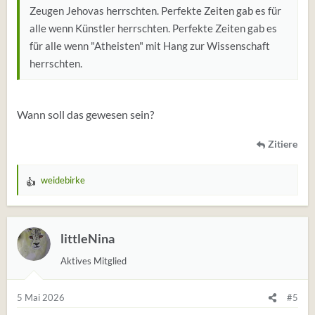
Zeugen Jehovas herrschten. Perfekte Zeiten gab es für
alle wenn Künstler herrschten. Perfekte Zeiten gab es
für alle wenn "Atheisten" mit Hang zur Wissenschaft
herrschten.
Wann soll das gewesen sein?
Zitiere
weidebirke
W
e
r
t
littleNina
u
Aktives Mitglied
n
g
e
5 Mai 2026
#5
n