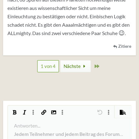
existieren aus wissenschaftlicher Sicht um meine
Einleuchtung zu bestätigen oder nicht. Einbischen Logik
schadet nicht. Es gibt den Aaaalmächtigen und es gibt den
😉
ALLmighty. Das sind zwei verschiedene Paar Schuhe
.
Zitiere
Zuletzt
1 von 4
Nächste
Fett
Kursiv
Weitere Einstellungen...
Link einfügen
Bild einfügen
Weitere Einstellungen...
Rückgängig
Weitere Einstellun
Vorschau
Linksbündig
Antworten...
9
Arial
Entwurf speichern
Nummerierte Liste
Normal
Schriftgröße
Smileys
Wiederholen
Zitat
BBCode umschalten
Textfarbe
Bilder
Formatierung entfernen
Schriftfamilie
Tabelle einfügen
Entwürfe
Liste
Insert horizontal line
Ausrichtung
Spoiler
Paragraph format
Code
Durchgestrichen
Unterstrichen
Inline-Spoiler
Inline-Code
Jedem Teilnehmer und jedem Beitrag des Forums ist mit 
10
Entwurf löschen
Book Antiqua
Zentriert
Ungeordnete Liste
Heading 1