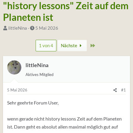
"history lessons" Zeit auf dem
Planeten ist
S
D
littleNina
5 Mai 2026
t
a
a
t
Zuletzt
1 von 4
Nächste
r
u
t
m
e
littleNina
S
r
t
Aktives Mitglied
*
a
i
r
5 Mai 2026
#1
n
t
Sehr geehrte Forum User,
wenn gerade nicht history lessons Zeit auf dem Planeten
ist. Dann geht es absolut allen maximal möglich gut auf