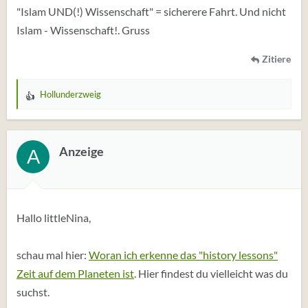
"Islam UND(!) Wissenschaft" = sicherere Fahrt. Und nicht
Islam - Wissenschaft!. Gruss
Zitiere
Hollunderzweig
W
e
r
t
Anzeige
A
u
n
g
e
Hallo littleNina,
n
:
schau mal hier:
Woran ich erkenne das "history lessons"
Zeit auf dem Planeten ist
. Hier findest du vielleicht was du
suchst.