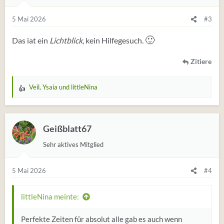
g
e
5 Mai 2026
#3
n
🙂
:
Das iat ein
Lichtblick
, kein Hilfegesuch.
Zitiere
Veil
,
Ysaia
und
littleNina
W
e
r
t
Geißblatt67
u
Sehr aktives Mitglied
n
g
e
5 Mai 2026
#4
n
:
littleNina meinte:
Perfekte Zeiten für absolut alle gab es auch wenn