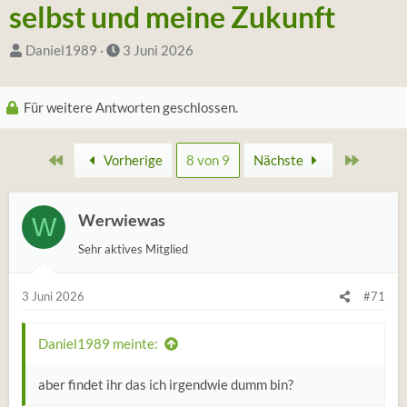
selbst und meine Zukunft
S
D
Daniel1989
3 Juni 2026
t
a
a
t
Für weitere Antworten geschlossen.
r
u
t
m
Erste
Zuletzt
Vorherige
8 von 9
Nächste
e
S
r
t
*
a
Werwiewas
W
i
r
Sehr aktives Mitglied
n
t
3 Juni 2026
#71
Daniel1989 meinte:
aber findet ihr das ich irgendwie dumm bin?