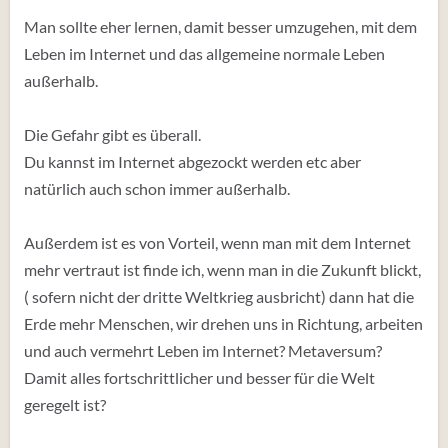
irgendwie dumm bin? Ich nehme in der Psychiatrie auch
Man sollte eher lernen, damit besser umzugehen, mit dem
immer das selbe Buch in die Hand. Dort drin zeigt es mir
Leben im Internet und das allgemeine normale Leben
die damalige Aktie Desu im Buch „es muss nicht immer
außerhalb.
Kaviar sein“ Thomas Lieven. Sind höhere Mächte dabei?
Wurde ich irgendwie verhext/verflucht? Wie kann das
Die Gefahr gibt es überall.
alles sein und muss ich es irgendwie anders, besser
Du kannst im Internet abgezockt werden etc aber
machen? Fehlt mir irgendwas und ich muss es weiter
natürlich auch schon immer außerhalb.
fortführen? Ich verstehe langsam überhaupt nichts
mehr…obwohl ich gerne auch ein Detektiv bin.
Außerdem ist es von Vorteil, wenn man mit dem Internet
Ich lese auch gerne, letztens schnappte ich mir eine
mehr vertraut ist finde ich, wenn man in die Zukunft blickt,
Decke und begann draußen zu lesen, vielleicht muss ich
( sofern nicht der dritte Weltkrieg ausbricht) dann hat die
das Buch auch durchlesen?
Erde mehr Menschen, wir drehen uns in Richtung, arbeiten
und auch vermehrt Leben im Internet? Metaversum?
Und Geld ist nicht alles, mich könnte niemand kaufen.
Damit alles fortschrittlicher und besser für die Welt
Ich habe damals so viel Geld nicht gemacht, weil es eben
geregelt ist?
nie alles gewesen ist. Ihr Geld interessiert mich nicht,
Sie kann arm oder reich sein, wenn man sich liebt.