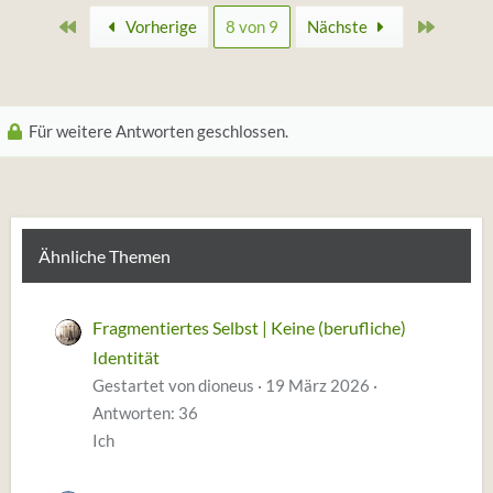
r
Erste
Zuletzt
Vorherige
8 von 9
Nächste
t
u
n
g
e
Für weitere Antworten geschlossen.
n
:
Ähnliche Themen
Fragmentiertes Selbst | Keine (berufliche)
Identität
Gestartet von dioneus
19 März 2026
Antworten: 36
Ich