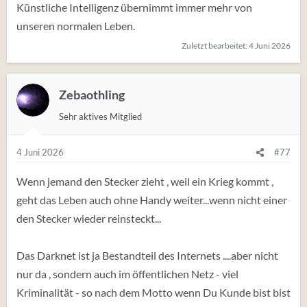
Künstliche Intelligenz übernimmt immer mehr von
unseren normalen Leben.
Wegen dem submissiven…ich weiß nicht ob ich es schon
Zuletzt bearbeitet:
4 Juni 2026
immer gewesen bin und es nie ausleben konnte? Sie hat
es mir heraus gekitzelt und ich weiß nicht…auf jeden
Fall bin ich nicht schwul, es ist eine legitime
Zebaothling
Erweiterung.?
Sehr aktives Mitglied
4 Juni 2026
#77
Wenn jemand den Stecker zieht , weil ein Krieg kommt ,
geht das Leben auch ohne Handy weiter...wenn nicht einer
den Stecker wieder reinsteckt...
Das Darknet ist ja Bestandteil des Internets ....aber nicht
nur da , sondern auch im öffentlichen Netz - viel
Kriminalität - so nach dem Motto wenn Du Kunde bist bist