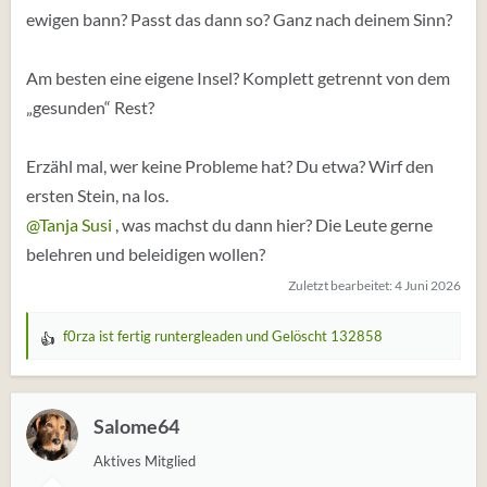
ewigen bann? Passt das dann so? Ganz nach deinem Sinn?
Am besten eine eigene Insel? Komplett getrennt von dem
„gesunden“ Rest?
Erzähl mal, wer keine Probleme hat? Du etwa? Wirf den
ersten Stein, na los.
@Tanja Susi
, was machst du dann hier? Die Leute gerne
belehren und beleidigen wollen?
Zuletzt bearbeitet:
4 Juni 2026
f0rza ist fertig runtergleaden
und
Gelöscht 132858
W
e
r
t
Salome64
u
Aktives Mitglied
n