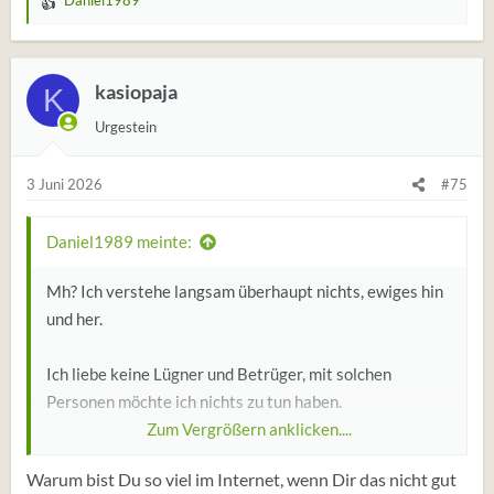
Daniel1989
W
e
r
t
kasiopaja
K
u
Urgestein
n
g
e
3 Juni 2026
#75
n
:
Daniel1989 meinte:
Mh? Ich verstehe langsam überhaupt nichts, ewiges hin
und her.
Ich liebe keine Lügner und Betrüger, mit solchen
Personen möchte ich nichts zu tun haben.
Zum Vergrößern anklicken....
Meinst etwa, das ist die echte?
Warum bist Du so viel im Internet, wenn Dir das nicht gut
Ich liebe nur die echte Sydney wenn dann, wenn es die