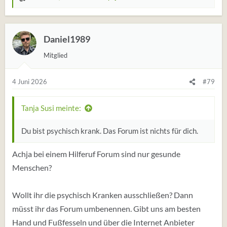
W
e
r
t
Daniel1989
u
Mitglied
n
g
e
4 Juni 2026
#79
n
:
Tanja Susi meinte:
Du bist psychisch krank. Das Forum ist nichts für dich.
Achja bei einem Hilferuf Forum sind nur gesunde
Menschen?
Wollt ihr die psychisch Kranken ausschließen? Dann
müsst ihr das Forum umbenennen. Gibt uns am besten
Hand und Fußfesseln und über die Internet Anbieter