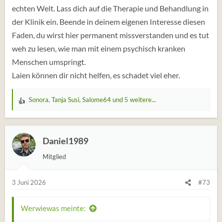
echten Welt. Lass dich auf die Therapie und Behandlung in
der Klinik ein. Beende in deinem eigenen Interesse diesen
Faden, du wirst hier permanent missverstanden und es tut
weh zu lesen, wie man mit einem psychisch kranken
Menschen umspringt.
Laien können dir nicht helfen, es schadet viel eher.
Sonora
,
Tanja Susi
,
Salome64
und 5 weitere...
W
e
r
t
Daniel1989
u
Mitglied
n
g
e
3 Juni 2026
#73
n
:
Werwiewas meinte: