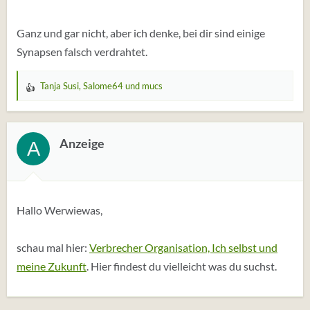
Ganz und gar nicht, aber ich denke, bei dir sind einige
Synapsen falsch verdrahtet.
Tanja Susi
,
Salome64
und
mucs
W
e
r
t
Anzeige
A
u
n
g
e
Hallo Werwiewas,
n
:
schau mal hier:
Verbrecher Organisation, Ich selbst und
meine Zukunft
. Hier findest du vielleicht was du suchst.