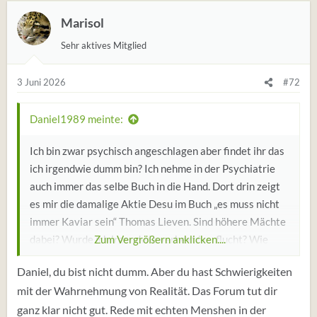
Marisol
Sehr aktives Mitglied
3 Juni 2026
#72
Daniel1989 meinte:
Ich bin zwar psychisch angeschlagen aber findet ihr das
ich irgendwie dumm bin? Ich nehme in der Psychiatrie
auch immer das selbe Buch in die Hand. Dort drin zeigt
es mir die damalige Aktie Desu im Buch „es muss nicht
immer Kaviar sein“ Thomas Lieven. Sind höhere Mächte
dabei? Wurde ich irgendwie verhext/verflucht? Wie
Zum Vergrößern anklicken....
kann das alles sein und muss ich es irgendwie anders
Daniel, du bist nicht dumm. Aber du hast Schwierigkeiten
besser machen? Fehlt mir irgendwas und ich muss es
mit der Wahrnehmung von Realität. Das Forum tut dir
weiter fortführen? Ich verstehe langsam überhaupt
ganz klar nicht gut. Rede mit echten Menshen in der
nichts mehr…obwohl ich gerne auch ein Detektiv bin.