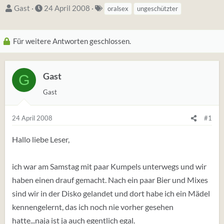
S
D
S
Gast
24 April 2008
oralsex
ungeschützter
t
a
t
a
t
i
Für weitere Antworten geschlossen.
r
u
c
t
m
h
e
S
w
Gast
G
r
t
o
Gast
*
a
r
i
r
t
24 April 2008
#1
n
t
e
(
Hallo liebe Leser,
t
a
ich war am Samstag mit paar Kumpels unterwegs und wir
g
haben einen drauf gemacht. Nach ein paar Bier und Mixes
s
sind wir in der Disko gelandet und dort habe ich ein Mädel
)
kennengelernt, das ich noch nie vorher gesehen
hatte...naja ist ja auch egentlich egal.