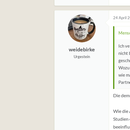
24 April 
Mensc
Ich v
weidebirke
nicht
Urgestein
gesch
Wozu 
wie ma
Partne
Die dem
Wie die 
Studien 
beeinflu