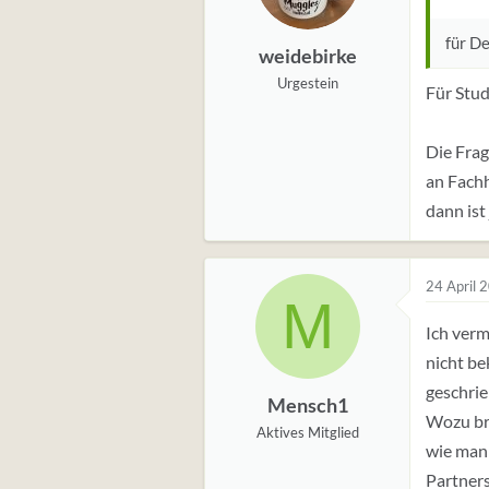
g
e
für De
weidebirke
n
:
Urgestein
Für Stud
Die Frag
an Fachh
dann ist 
24 April 
M
Ich verm
nicht be
geschrie
Mensch1
Wozu br
Aktives Mitglied
wie man 
Partners