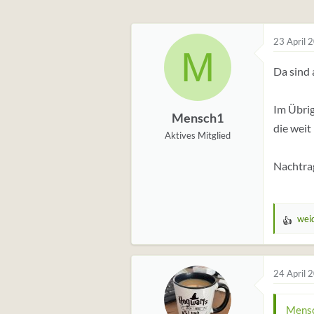
23 April 
M
Da sind 
Im Übrig
Mensch1
die weit
Aktives Mitglied
Nachtrag
wei
W
e
r
t
24 April 
u
n
Mensc