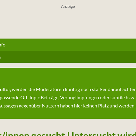
Anzeige
nfo
n
kultur, werden die Moderatoren künftig noch stärker darauf achte
passende Off-Topic Beiträge, Verunglimpfungen oder subtile bzw.
ssagen gegenüber Nutzern haben hier keinen Platz und werden ni
/innen gesucht.Untersucht wird