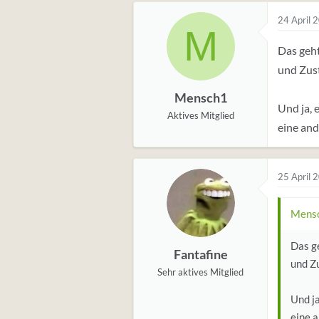
24 April 
M
Das geht
und Zust
Mensch1
Und ja, 
Aktives Mitglied
eine and
25 April 
Mensc
Das ge
Fantafine
und Z
Sehr aktives Mitglied
Und j
eine 