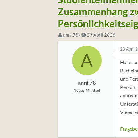
Zusammenhang zw
Persönlichkeitsei
S
D
anni.78
23 April 2026
t
a
23 April 
a
t
A
r
u
Hallo z
t
m
Bachelo
e
S
und Pers
r
t
anni.78
Persönli
*
a
Neues Mitglied
anonym u
i
r
Unterstü
n
t
Vielen v
Fragebog