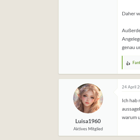
Daher wü
Außerdem
Angelege
genau un
Fant
W
e
r
t
24 April 
u
Ich hab 
n
g
aussagek
e
warum un
Luisa1960
n
:
Aktives Mitglied