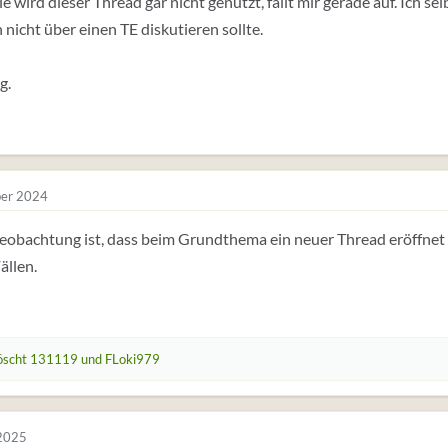
e wird dieser Thread gar nicht genutzt, fällt mir gerade auf. Ich sel
 nicht über einen TE diskutieren sollte.
g.
er 2024
obachtung ist, dass beim Grundthema ein neuer Thread eröffnet w
ällen.
öscht 131119
und
FLoki979
 2025