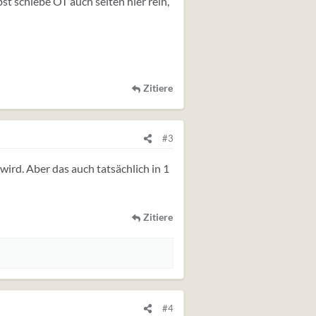
bst schiebe OT auch selten hier rein,
Zitiere
#3
ird. Aber das auch tatsächlich in 1
Zitiere
#4