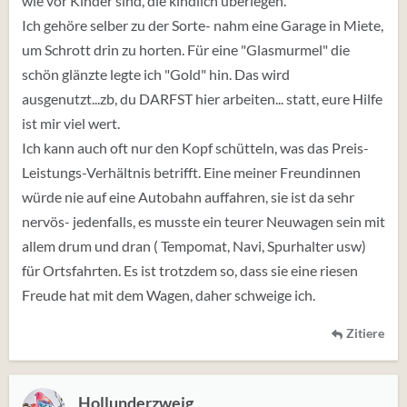
wie vor Kinder sind, die kindlich überlegen.
Auf der anderen Seite hab ich mich gefragt , warum man
da noch hingeht , wenn das so teuer ist, ich würde da
Ich gehöre selber zu der Sorte- nahm eine Garage in Miete,
irgendwie umswitchen denke ich, lieber nen
um Schrott drin zu horten. Für eine "Glasmurmel" die
Außenborder kaufen und ein Schlauchboot und dann an
schön glänzte legte ich "Gold" hin. Das wird
den Fluß oder sowas in der Art....anstatt so einen
ausgenutzt...zb, du DARFST hier arbeiten... statt, eure Hilfe
Konsumtempel bedienen .....der hat jetzt einen zweiten
ist mir viel wert.
Job angenommen ........
Ich kann auch oft nur den Kopf schütteln, was das Preis-
Leistungs-Verhältnis betrifft. Eine meiner Freundinnen
Als ich Kind war hatten wir nie viel Geld , aber wir haben
würde nie auf eine Autobahn auffahren, sie ist da sehr
aktiv gespart - nach der Kartoffelernte sind wir
nervös- jedenfalls, es musste ein teurer Neuwagen sein mit
regelmässig zum Bauern um Kartoffeln zu sammeln, das
allem drum und dran ( Tempomat, Navi, Spurhalter usw)
war ein Kinderspaß oder die Rüben etc.
für Ortsfahrten. Es ist trotzdem so, dass sie eine riesen
gibt es heute gar nicht mehr , solche Aktivitäten, da
Freude hat mit dem Wagen, daher schweige ich.
kauft man sich lieber für 50 Euro ein Hochbeet um dann
für 10 Euro was reinzusetzen, was im Laden 1,30
Zitiere
kostet.....
Fahrräder wurden irgendwie wieder verwertet ....jeder
konnte Schrauben und Muttern festziehen .....heute
Hollunderzweig