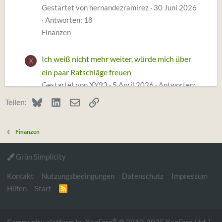
Gestartet von hernandezramirez
30 Juni 2026
Antworten: 18
Finanzen
Ich weiß nicht mehr weiter, würde mich über
X
ein paar Ratschläge freuen
Gestartet von XY93
5 April 2026
Antworten:
14
Bluesky
LinkedIn
E-Mail
Link
Teilen:
Finanzen
Finanzen
Dollar sein nix mehr wert
Gestartet von H3rzwetter
27 Januar 2026
Grün Simplicity
Antworten: 3
Finanzen
Kontakt
Nutzungsbedingungen
Datenschutz
Impressum
Hilfen
Start
R
S
S
®