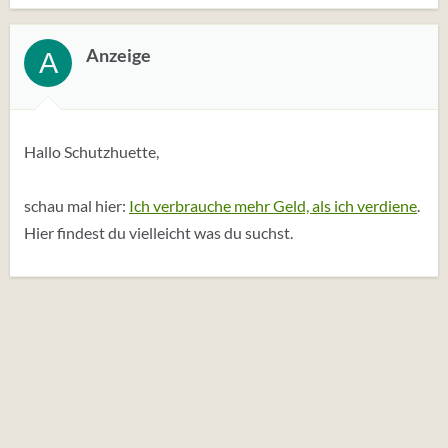
e
r
t
Anzeige
A
u
n
g
e
Hallo Schutzhuette,
n
:
schau mal hier:
Ich verbrauche mehr Geld, als ich verdiene
.
Hier findest du vielleicht was du suchst.