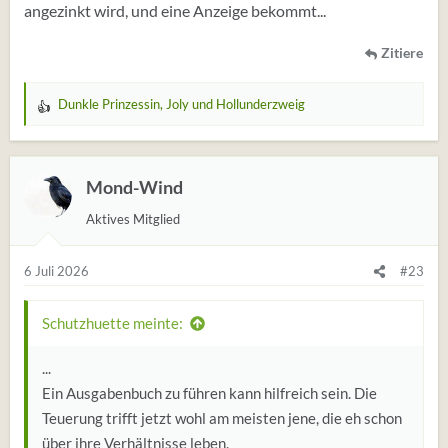
angezinkt wird, und eine Anzeige bekommt...
Zitiere
Dunkle Prinzessin
,
Joly
und
Hollunderzweig
W
e
r
t
Mond-Wind
u
Aktives Mitglied
n
g
e
6 Juli 2026
#23
n
:
Schutzhuette meinte:
...
Ein Ausgabenbuch zu führen kann hilfreich sein. Die
Teuerung trifft jetzt wohl am meisten jene, die eh schon
über ihre Verhältnisse leben.