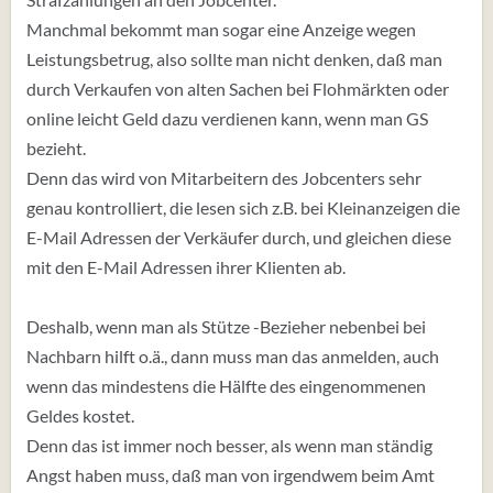
er ihn los ist, zusteckt. Da könntest du auch ansetzen-
Manchmal bekommt man sogar eine Anzeige wegen
ich helfe gerne beim Entrümpeln...es braucht doch fast
Leistungsbetrug, also sollte man nicht denken, daß man
jeder Hilfe, hat nur Bedenken und Ängste, oder
durch Verkaufen von alten Sachen bei Flohmärkten oder
Befürchtungen, mit diesen musst du aufräumen können-
online leicht Geld dazu verdienen kann, wenn man GS
-zb im Text schreiben; Ich biete meine Hilfe an, bin
bezieht.
zuverlässig, ehrlich, korrekt...
Denn das wird von Mitarbeitern des Jobcenters sehr
Handel und Dienstleistung sind immer ein Weg, wo Geld
genau kontrolliert, die lesen sich z.B. bei Kleinanzeigen die
gemacht werden kann.
E-Mail Adressen der Verkäufer durch, und gleichen diese
mit den E-Mail Adressen ihrer Klienten ab.
Deshalb, wenn man als Stütze -Bezieher nebenbei bei
Nachbarn hilft o.ä., dann muss man das anmelden, auch
wenn das mindestens die Hälfte des eingenommenen
Geldes kostet.
Denn das ist immer noch besser, als wenn man ständig
Angst haben muss, daß man von irgendwem beim Amt