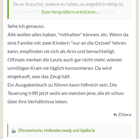
Du es brauchst, andere es haben, es angeblich nötig ist,
es Dir gefällt, dann wäre ein klarer Gedanke sicher
Zum Vergrößern anklicken....
besser, als eine system und zeitgeistorientierte
Sehe ich genauso.
Kaufrauschsymphonie....
Alle wollen alles haben, "mithalten" können, etc. Wenn da
eine Familie mit zwei Kindern "nur an die Ostsee" fahren
kann, empfinden sie sich als Arm und benachteiligt.
Oftmals merken die Leute auch gar nicht mehr, wieviel
unnötigen Kram sie täglich konsumieren. Da wird
eingekauft, was das Zeug hält.
Ein Ausgabenbuch zu führen kann hilfreich sein. Die
Teuerung trifft jetzt wohl am meisten jene, die eh schon
über ihre Verhältnisse leben.
Zitiere
Zitronentorte
,
Hollunderzweig
und
Sigillaria
W