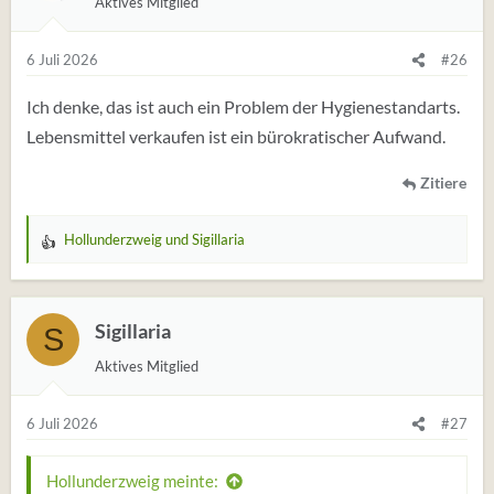
Aktives Mitglied
6 Juli 2026
#26
Ich denke, das ist auch ein Problem der Hygienestandarts.
Lebensmittel verkaufen ist ein bürokratischer Aufwand.
Zitiere
Hollunderzweig
und
Sigillaria
W
e
r
t
Sigillaria
S
u
Aktives Mitglied
n
g
e
6 Juli 2026
#27
n
:
Hollunderzweig meinte: