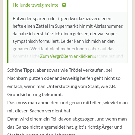
Hollunderzweig meinte:
Entweder sparen, oder irgendwo dazuzuverdienen-
hefte einen Zettel im Supermarkt hin mit Abrissnummer,
da habe ich erst kürzlich einen gelesen, der war super
sympathisch formuliert. Leider kann ich mich an den
genauen Wortlaut nicht mehr erinnern, aber auf das
kommts sicher auch sehr an, wie du dich beschreibst und
Zum Vergrößern anklicken....
was du hinschreibst.
Schöne Tipps, aber sowas wie Trödel verkaufen, bei
Mein Enkel hat sich umgesehen, wo der Rasen, die
Nachbarn putzen oder anderweitig helfen geht nicht so
Hecke vernachlässigt war, hat er einen Zettel an die Tür
einfach, wenn man Unterstützung vom Staat, wie z.B.
gesteckt, helfe gerne beim Rasenmähen, er war sofort
engagiert, für einen Zwanziger pro Stunde, als Schüler
Grundsicherung bekommt.
hat er schon so viel Selbstbewusstsein gezeigt, man
Das muss man anmelden, und genau mitteilen, wieviel man
zahlte das gerne.
mit diesen Sachen verdient hat.
Meine Nachbarin kriegt für einmal am Freitag von acht
Dann wird einem ein Teil davon abgezogen, und wenn man
bis vierzehn Uhr putzen 160.- Euro. Nebenher steht sie
das Ganze nicht angemeldet hat, gibt's richtig Ärger und
jeden Sonntag mit Trödel, den ihr jeder erleichtert, dass
Strafzahlungen an den Jobcenter.