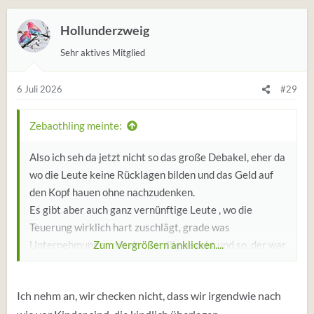
Hollunderzweig
Sehr aktives Mitglied
6 Juli 2026
#29
Zebaothling meinte:
Also ich seh da jetzt nicht so das große Debakel, eher da
wo die Leute keine Rücklagen bilden und das Geld auf
den Kopf hauen ohne nachzudenken.
Es gibt aber auch ganz vernünftige Leute , wo die
Teuerung wirklich hart zuschlägt, grade was
Unternehmungen mit der Familie angeht und so, der war
Zum Vergrößern anklicken....
mit Frau und 2 Kindern im Phantasialand , da dachte ich,
die sind mit 200 Tacken ausgekommen, da hab ich mich
Ich nehm an, wir checken nicht, dass wir irgendwie nach
aber echt vertan der hat 400 Euro bezahlt für den Tag .