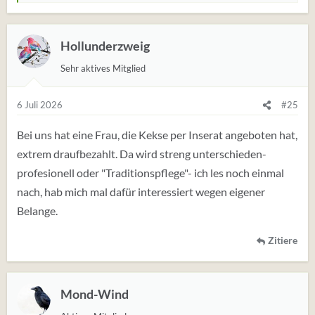
Deshalb, wenn man als Stütze -Bezieher nebenbei bei
e
Nachbarn hilft o.ä., dann muss man das anmelden, auch
r
wenn das mindestens die Hälfte des eingenommenen
t
Hollunderzweig
Geldes kostet.
u
Sehr aktives Mitglied
n
Denn das ist immer noch besser, als wenn man ständig
g
Angst haben muss, daß man von irgendwem beim Amt
e
6 Juli 2026
#25
angezinkt wird, und eine Anzeige bekommt...
n
:
Bei uns hat eine Frau, die Kekse per Inserat angeboten hat,
extrem draufbezahlt. Da wird streng unterschieden-
profesionell oder "Traditionspflege"- ich les noch einmal
nach, hab mich mal dafür interessiert wegen eigener
Belange.
Zitiere
Mond-Wind