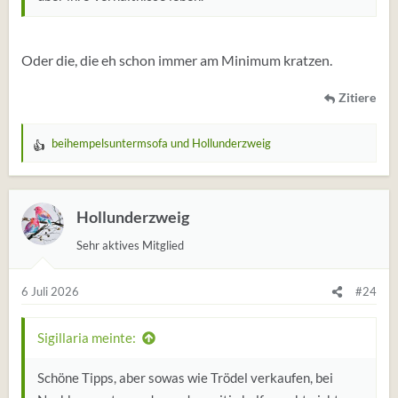
Oder die, die eh schon immer am Minimum kratzen.
Zitiere
beihempelsuntermsofa
und
Hollunderzweig
W
e
r
t
Hollunderzweig
u
Sehr aktives Mitglied
n
g
e
6 Juli 2026
#24
n
:
Sigillaria meinte:
Schöne Tipps, aber sowas wie Trödel verkaufen, bei