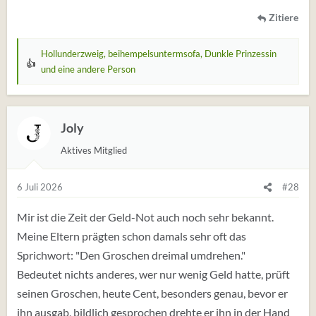
Zitiere
Hollunderzweig
,
beihempelsuntermsofa
,
Dunkle Prinzessin
W
und eine andere Person
e
r
t
Joly
u
n
Aktives Mitglied
g
e
6 Juli 2026
#28
n
:
Mir ist die Zeit der Geld-Not auch noch sehr bekannt.
Meine Eltern prägten schon damals sehr oft das
Sprichwort: "Den Groschen dreimal umdrehen."
Bedeutet nichts anderes, wer nur wenig Geld hatte, prüft
seinen Groschen, heute Cent, besonders genau, bevor er
ihn ausgab, bildlich gesprochen drehte er ihn in der Hand