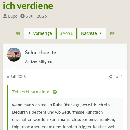
ich verdiene
S
D
Lupo
5 Juli 2026
t
a
a
t
Erste
Zuletzt
Vorherige
3 von 6
Nächste
r
u
t
m
e
Schutzhuette
S
r
t
Aktives Mitglied
*
a
i
r
6 Juli 2026
#21
n
t
Zebaothling meinte:
wenn man sich mal in Ruhe überlegt, wo wirklich ein
Bedürfnis besteht und wo Bedürfnisse künstlich
erschaffen werden, kann man sich super einschränken,
folgt man aber jedem emotionalen Trigger, kauf es weil