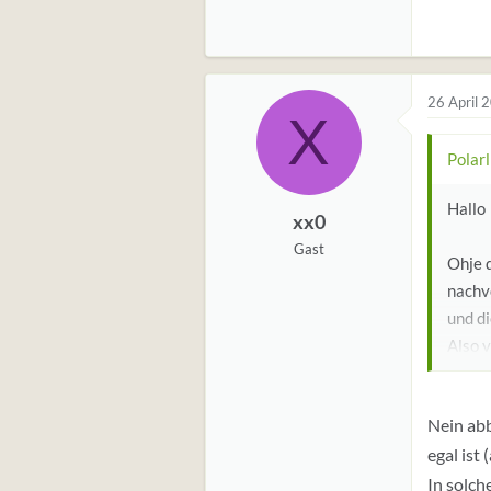
26 April 
X
Polarl
Hallo
xx0
Gast
Ohje 
nachvo
und d
Also v
daran 
Vor s
Nein abb
machs
egal ist
Es ist
ganz 
In solch