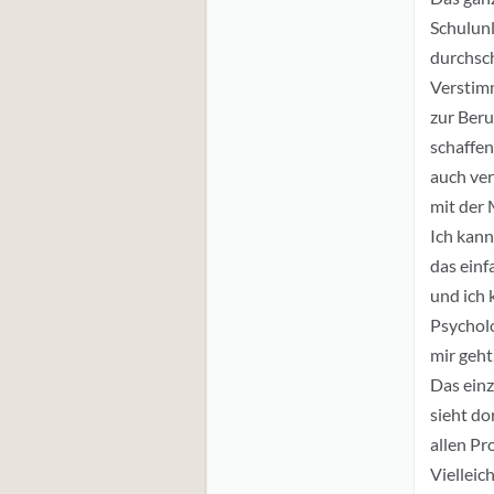
Schulunl
durchsch
Verstimm
zur Beru
schaffen
auch ver
mit der 
Ich kann
das einf
und ich 
Psycholo
mir geht
Das einz
sieht do
allen Pr
Vielleic