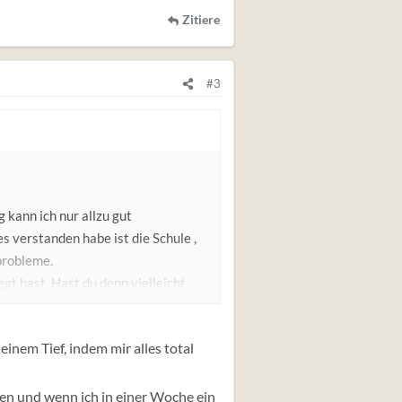
Zitiere
#3
kann ich nur allzu gut
s verstanden habe ist die Schule ,
probleme.
gt hast. Hast du denn vielleicht
m ist?
 holen einen immer ein oder du
 einem Tief, indem mir alles total
äußerst das zeigt das du dich nicht
eren und wenn ich in einer Woche ein