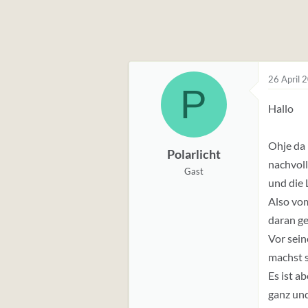
26 April 
P
Hallo
Ohje da 
Polarlicht
nachvoll
Gast
und die 
Also vom
daran ge
Vor sein
machst s
Es ist a
ganz und