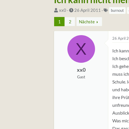
S
D
S
xx0
26 April 2011
burnout
t
a
t
1
2
Nächste
a
t
i
r
u
c
t
m
h
26 April 
X
e
S
w
Ich kann
r
t
o
Ich besc
*
a
r
Ich gehe
i
r
t
xx0
muss ich
n
t
e
Gast
Schule. 
(
t
und habe
a
ihre Prü
g
unfreund
s
Ausblick
)
Was mich
Das ganz