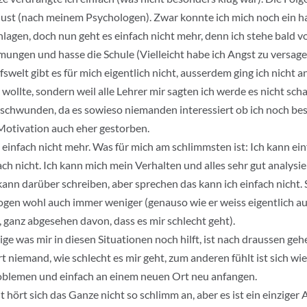
ust (nach meinem Psychologen). Zwar konnte ich mich noch ein ha
lagen, doch nun geht es einfach nicht mehr, denn ich stehe bald 
ungen und hasse die Schule (Vielleicht habe ich Angst zu versage
fswelt gibt es für mich eigentlich nicht, ausserdem ging ich nicht 
 wollte, sondern weil alle Lehrer mir sagten ich werde es nicht scha
schwunden, da es sowieso niemanden interessiert ob ich noch best
Motivation auch eher gestorben.
 einfach nicht mehr. Was für mich am schlimmsten ist: Ich kann ein
ach nicht. Ich kann mich mein Verhalten und alles sehr gut analysie
kann darüber schreiben, aber sprechen das kann ich einfach nicht
gen wohl auch immer weniger (genauso wie er weiss eigentlich au
, ganz abgesehen davon, dass es mir schlecht geht).
ige was mir in diesen Situationen noch hilft, ist nach draussen ge
rt niemand, wie schlecht es mir geht, zum anderen fühlt ist sich w
oblemen und einfach an einem neuen Ort neu anfangen.
ht hört sich das Ganze nicht so schlimm an, aber es ist ein einziger