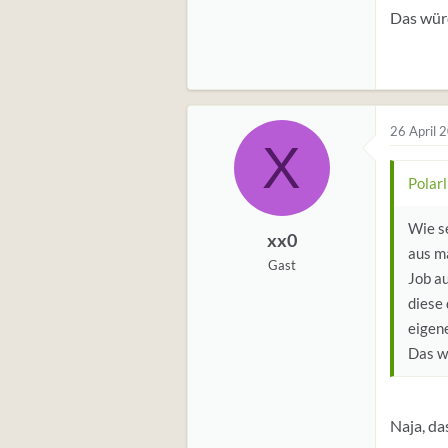
Das würde
26 April 
X
Polarl
Wie s
xx0
aus m
Gast
Job au
diese 
eigen
Das wü
Naja, da