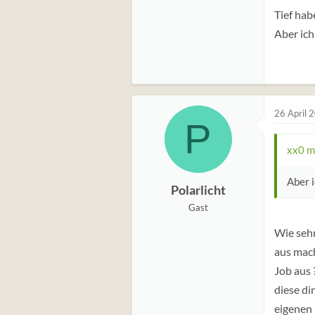
Tief hab
Aber ich
26 April 
P
xx0 m
Aber i
Polarlicht
Gast
Wie sehr
aus mach
Job aus 
diese di
eigenen