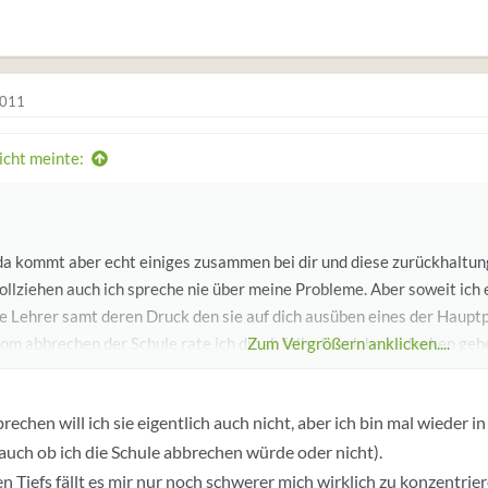
2011
icht meinte:
da kommt aber echt einiges zusammen bei dir und diese zurückhaltung 
llziehen auch ich spreche nie über meine Probleme. Aber soweit ich e
ie Lehrer samt deren Druck den sie auf dich ausüben eines der Haupt
om abbrechen der Schule rate ich dir ab falls du solche gedanken gehe
Zum Vergrößern anklicken....
gedacht die Schule zu wechseln wenn es an deiner jetzigen so schlim
einen Problemem wegzulaufen ist leider kaum machbar glaube mir sie
rechen will ich sie eigentlich auch nicht, aber ich bin mal wieder in
t sie durch weglaufen nur noch schlimmer.
 (auch ob ich die Schule abbrechen würde oder nicht).
 aber schonmal ein guter Schritt das du dich hier so offen und ehrlich 
und gar verschließen tust. :daumen:
en Tiefs fällt es mir nur noch schwerer mich wirklich zu konzentri