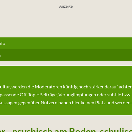
Anzeige
nfo
n
kultur, werden die Moderatoren künftig noch stärker darauf achte
passende Off-Topic Beiträge, Verunglimpfungen oder subtile bzw.
ssagen gegenüber Nutzern haben hier keinen Platz und werden ni
r - psychisch am Boden, schulis