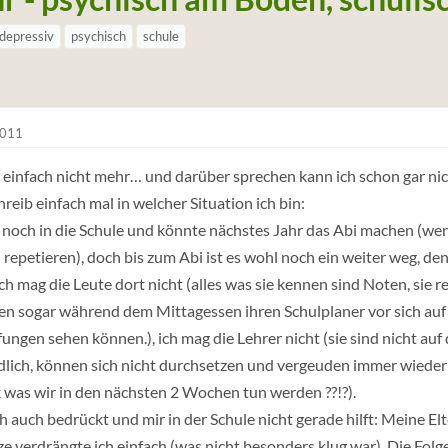
depressiv
psychisch
schule
2011
 einfach nicht mehr… und darüber sprechen kann ich schon gar nic
hreib einfach mal in welcher Situation ich bin:
 noch in die Schule und könnte nächstes Jahr das Abi machen (wen
 repetieren), doch bis zum Abi ist es wohl noch ein weiter weg, denn
Ich mag die Leute dort nicht (alles was sie kennen sind Noten, si
n sogar während dem Mittagessen ihren Schulplaner vor sich auf 
fungen sehen können.), ich mag die Lehrer nicht (sie sind nicht auf 
lich, können sich nicht durchsetzen und vergeuden immer wieder
 was wir in den nächsten 2 Wochen tun werden ??!?).
 auch bedrückt und mir in der Schule nicht gerade hilft: Meine Elt
e verdrängte ich einfach (was nicht besonders klug war). Die Fol