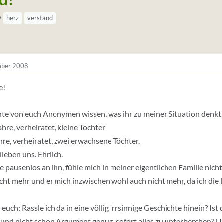
S
herz
verstand
t
i
c
ber 2008
h
w
e!
o
r
te von euch Anonymen wissen, was ihr zu meiner Situation denkt. 
t
ahre, verheiratet, kleine Tochter
e
ahre, verheiratet, zwei erwachsene Töchter.
(
t
lieben uns. Ehrlich.
a
e pausenlos an ihn, fühle mich in meiner eigentlichen Familie nic
g
ht mehr und er mich inzwischen wohl auch nicht mehr, da ich die
s
)
e euch: Rassle ich da in eine völlig irrsinnige Geschichte hinein? I
und nicht schon Argument genug, sofort alles zu unterberchen? Un