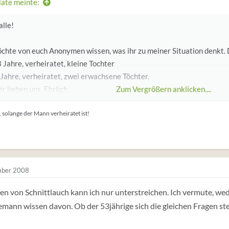
late meinte:
alle!
chte von euch Anonymen wissen, was ihr zu meiner Situation denkt. D
8 Jahre, verheiratet, kleine Tochter
 Jahre, verheiratet, zwei erwachsene Töchter.
r lieben uns. Ehrlich.
Zum Vergrößern anklicken....
nke pausenlos an ihn, fühle mich in meiner eigentlichen Familie nich
 solange der Mann verheiratet ist!
nicht mehr und er mich inzwischen wohl auch nicht mehr, da ich die 
age euch: Rassle ich da in eine völlig irrsinnige Geschichte hinein? Is
rgrund nicht schon Argument genug, sofort alles zu unterberchen? Und
ich mit diesem 53jährigen die Chance meines Lebens vor mir habe? Kl
ber 2008
s fühlt sich so an. Und einfach grundsätzlich: Darf man seinem Herze
en weh tut?
en von Schnittlauch kann ich nur unterstreichen. Ich vermute, we
mann wissen davon. Ob der 53jährige sich die gleichen Fragen stel
espannt. Und danke euch!