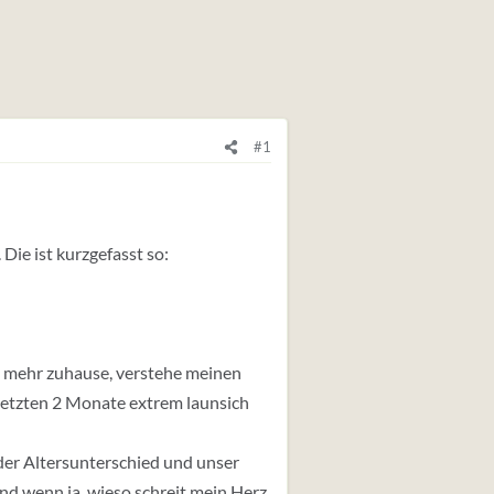
#1
Die ist kurzgefasst so:
ht mehr zuhause, verstehe meinen
 letzten 2 Monate extrem launsich
st der Altersunterschied und unser
d wenn ja, wieso schreit mein Herz,