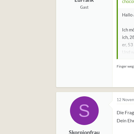
choco
Gast
Hallo 
Ich mö
ich, 2
er, 53
Und wi
Ich de
Finger weg,
Mann 
bin.
Ich fr
Hinte
dass 
12 Novem
S
mal, e
ander
Die Frag
Dein Ehe
Bin g
Skorpionfrau