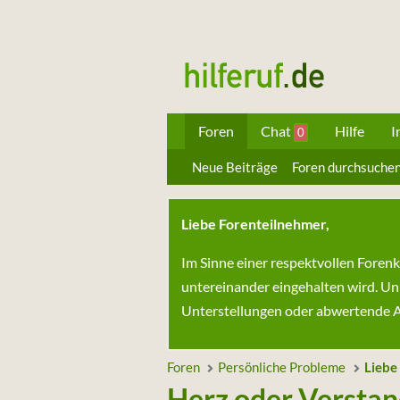
Foren
Chat
Hilfe
I
0
Neue Beiträge
Foren durchsuche
Liebe Forenteilnehmer,
Im Sinne einer respektvollen Foren
untereinander eingehalten wird. Un
Unterstellungen oder abwertende Au
Foren
Persönliche Probleme
Liebe
Herz oder Verstan