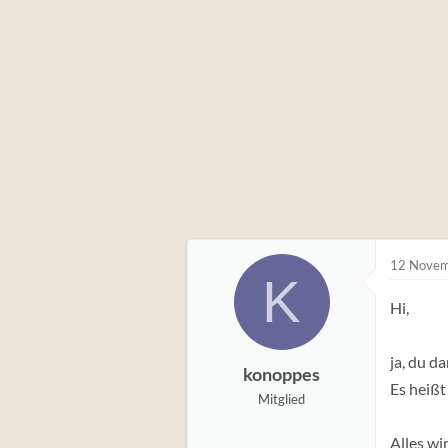
12 Novem
K
Hi,
ja, du d
konoppes
Es heißt
Mitglied
Alles wi