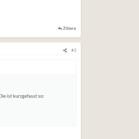
Zitiere
#3
ie ist kurzgefasst so:
t mehr zuhause, verstehe meinen
letzten 2 Monate extrem launsich