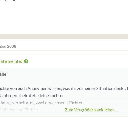
ber 2008
late meinte:
alle!
chte von euch Anonymen wissen, was ihr zu meiner Situation denkt. D
8 Jahre, verheiratet, kleine Tochter
 Jahre, verheiratet, zwei erwachsene Töchter.
r lieben uns. Ehrlich.
Zum Vergrößern anklicken....
nke pausenlos an ihn, fühle mich in meiner eigentlichen Familie nich
nicht mehr und er mich inzwischen wohl auch nicht mehr, da ich die 