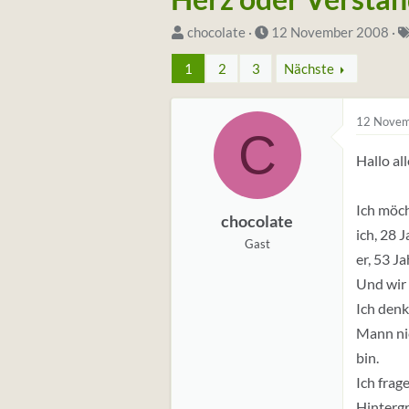
S
D
chocolate
12 November 2008
t
a
1
2
3
Nächste
a
t
r
u
t
m
12 Novem
C
e
S
Hallo all
r
t
*
a
Ich möch
i
r
chocolate
ich, 28 J
n
t
Gast
er, 53 J
Und wir 
Ich denk
Mann nic
bin.
Ich frag
Hintergr