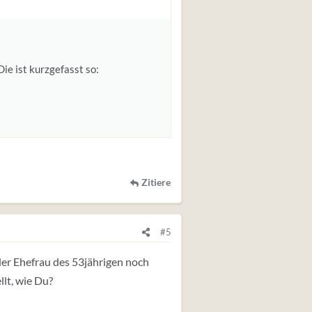
ie ist kurzgefasst so:
t mehr zuhause, verstehe meinen
letzten 2 Monate extrem launsich
Zitiere
t der Altersunterschied und unser
 wenn ja, wieso schreit mein Herz,
ingt kitschig, aber verdammt noch
#5
n folgen, auch wenn man dabei
der Ehefrau des 53jährigen noch
lt, wie Du?