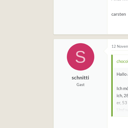
carsten
12 Novem
S
choco
Hallo 
schnitti
Gast
Ich mö
ich, 2
er, 53
Und wi
Ich de
Mann 