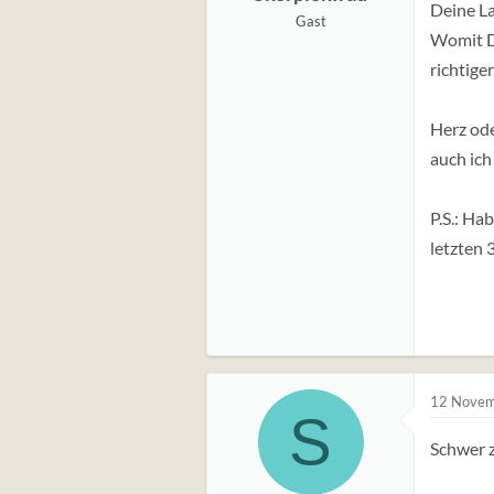
Deine La
Gast
Womit De
richtige
Herz ode
auch ich
P.S.: Ha
letzten 
12 Novem
S
Schwer z