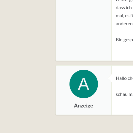
dass ich
mal, es 
anderen
Bin ges
A
Hallo ch
schau ma
Anzeige