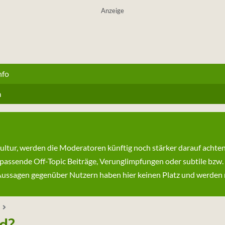
Anzeige
nfo
n
kultur, werden die Moderatoren künftig noch stärker darauf achte
passende Off-Topic Beiträge, Verunglimpfungen oder subtile bzw.
ssagen gegenüber Nutzern haben hier keinen Platz und werden ni
d?