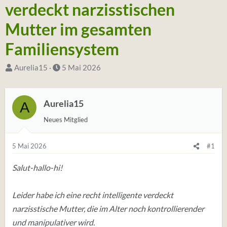
verdeckt narzisstischen
Mutter im gesamten
Familiensystem
S
D
Aurelia15
5 Mai 2026
t
a
a
t
Aurelia15
A
r
u
t
m
Neues Mitglied
e
S
r
t
5 Mai 2026
#1
*
a
Salut-hallo-hi!
i
r
n
t
Leider habe ich eine recht intelligente verdeckt
narzisstische Mutter, die im Alter noch kontrollierender
und manipulativer wird.