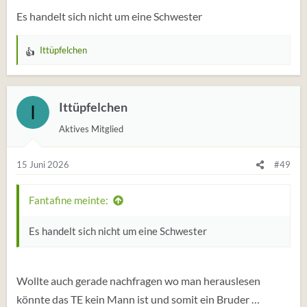
Es handelt sich nicht um eine Schwester
Ittüpfelchen
W
e
r
t
Ittüpfelchen
I
u
Aktives Mitglied
n
g
e
15 Juni 2026
#49
n
:
Fantafine meinte:
Es handelt sich nicht um eine Schwester
Wollte auch gerade nachfragen wo man herauslesen
könnte das TE kein Mann ist und somit ein Bruder …