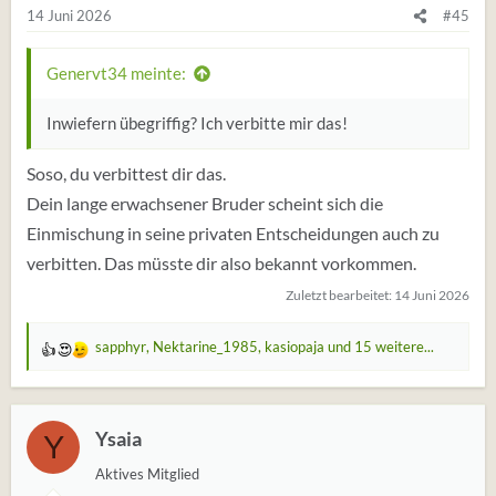
e
14 Juni 2026
#45
n
:
Genervt34 meinte:
Inwiefern übegriffig? Ich verbitte mir das!
Soso, du verbittest dir das.
Dein lange erwachsener Bruder scheint sich die
Einmischung in seine privaten Entscheidungen auch zu
verbitten. Das müsste dir also bekannt vorkommen.
Zuletzt bearbeitet:
14 Juni 2026
sapphyr
,
Nektarine_1985
,
kasiopaja
und 15 weitere...
W
e
r
t
Ysaia
Y
u
Aktives Mitglied
n