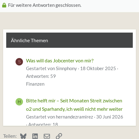
e
Für weitere Antworten geschlossen.
n
:
Ähnliche Themen
Was will das Jobcenter von mir?
S
Gestartet von Sinnphony
18 Oktober 2025
Antworten: 59
Finanzen
Bitte helft mir – Seit Monaten Streit zwischen
H
o2 und Sparhandy, ich weiß nicht mehr weiter
Gestartet von hernandezramirez
30 Juni 2026
Antworten: 18
Finanzen
Bluesky
LinkedIn
E-Mail
Link
Teilen: