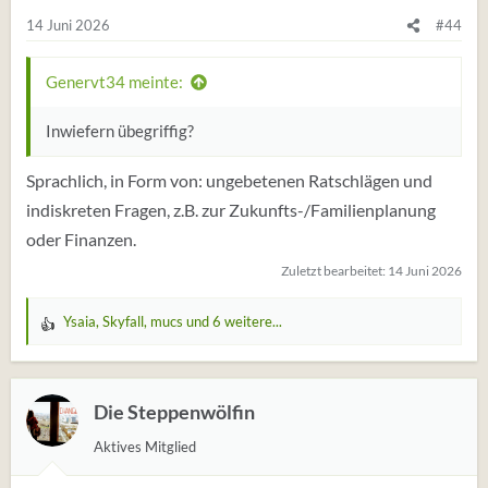
e
14 Juni 2026
#44
n
:
Genervt34 meinte:
Inwiefern übegriffig?
Sprachlich, in Form von: ungebetenen Ratschlägen und
indiskreten Fragen, z.B. zur Zukunfts-/Familienplanung
oder Finanzen.
Zuletzt bearbeitet:
14 Juni 2026
Ysaia
,
Skyfall
,
mucs
und 6 weitere...
W
e
r
t
Die Steppenwölfin
u
Aktives Mitglied
n
g