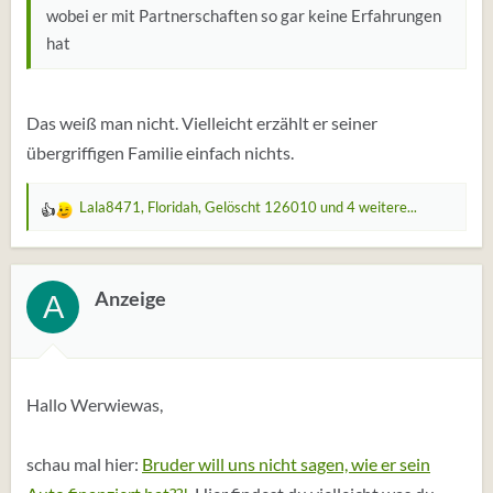
wobei er mit Partnerschaften so gar keine Erfahrungen
hat
Das weiß man nicht. Vielleicht erzählt er seiner
übergriffigen Familie einfach nichts.
Lala8471
,
Floridah
,
Gelöscht 126010
und 4 weitere...
W
e
r
t
Anzeige
A
u
n
g
e
Hallo Werwiewas,
n
:
schau mal hier:
Bruder will uns nicht sagen, wie er sein