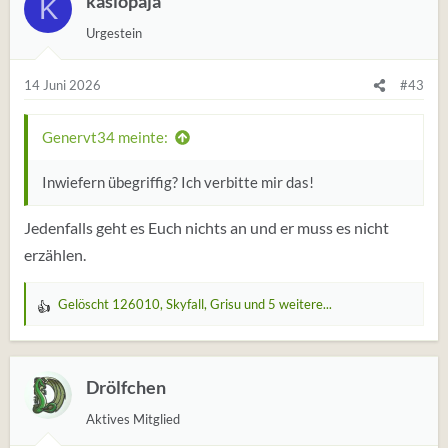
kasiopaja
K
Urgestein
14 Juni 2026
#43
Genervt34 meinte:
Inwiefern übegriffig? Ich verbitte mir das!
Jedenfalls geht es Euch nichts an und er muss es nicht
erzählen.
Gelöscht 126010
,
Skyfall
,
Grisu
und 5 weitere...
W
e
r
t
Drölfchen
u
Aktives Mitglied
n
g