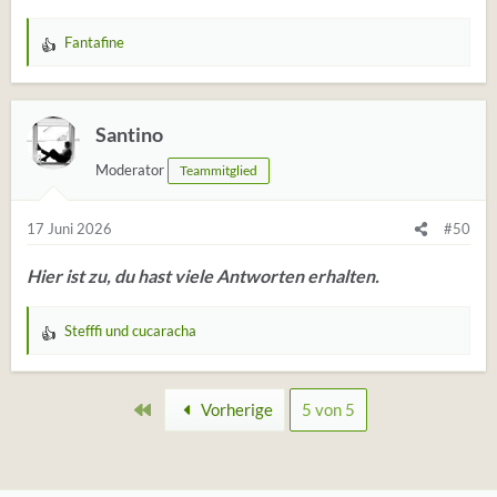
Fantafine
W
e
r
t
Santino
u
Moderator
Teammitglied
n
g
e
17 Juni 2026
#50
n
:
Hier ist zu, du hast viele Antworten erhalten.
Stefffi
und
cucaracha
W
e
r
Erste
Vorherige
5 von 5
t
u
n
g