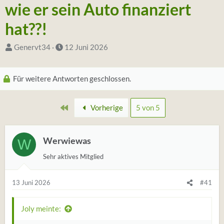
wie er sein Auto finanziert
hat??!
S
D
Genervt34
12 Juni 2026
t
a
a
t
Für weitere Antworten geschlossen.
r
u
t
m
Erste
Vorherige
5 von 5
e
S
r
t
*
a
Werwiewas
W
i
r
Sehr aktives Mitglied
n
t
13 Juni 2026
#41
Joly meinte: