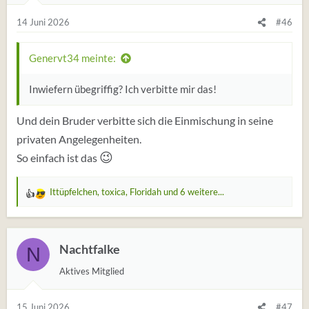
g
e
14 Juni 2026
#46
n
:
Genervt34 meinte:
Inwiefern übegriffig? Ich verbitte mir das!
Und dein Bruder verbitte sich die Einmischung in seine
privaten Angelegenheiten.
😉
So einfach ist das
Ittüpfelchen
,
toxica
,
Floridah
und 6 weitere...
W
e
r
t
Nachtfalke
N
u
Aktives Mitglied
n
g
e
15 Juni 2026
#47